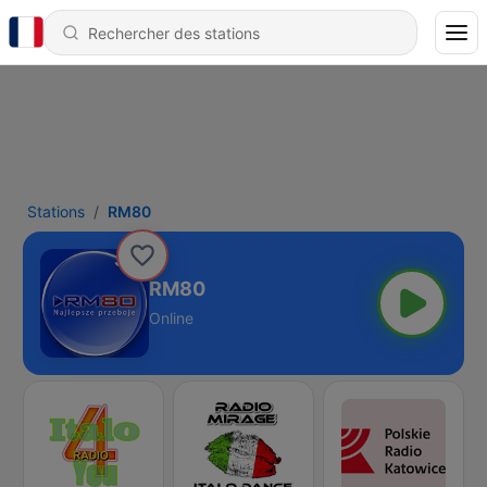
Stations
RM80
RM80
Online