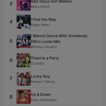
Italo Disco Girl (Remix)
3
Mirko Hirsch
I Find the Way
4
Roger Meno
I Wanna Dance With Somebody
5
(Who Loves Me)
Whitney Houston
There Is a Party
6
DJ Bobo
Lucky Guy
7
Modern Talking
Up & Down
8
Eddy Huntington