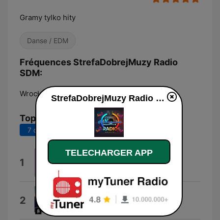
Gramy tylko hity
Danse / EDM
Fréquences StrefaDobrejMuzy Radio
SDM:
Wrocław:
Online
StrefaDobrejMuzy Radio SDM en ligne
Top titres
7 derniers jours
30 derniers jours
TELECHARGER APP
Od Nocy Do Rana
1
Ogspace
Nevada (feat. Cozi Zuehlsdorff)
2
Vicetone