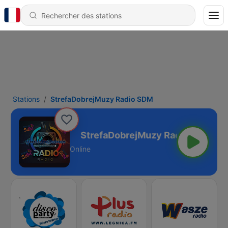
Stations
StrefaDobrejMuzy Radio SDM
 Radio SDM
Online