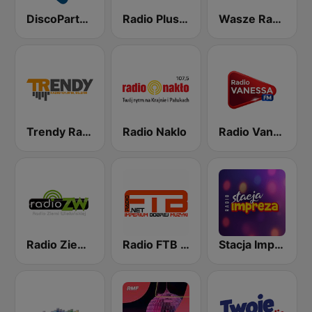
DiscoParty.pl - Polska Impreza
Radio Plus Legnica
Wasze Radio FM
Trendy Radio
Radio Naklo
Radio Vanessa FM
Radio Ziemi Wieluńskiej
Radio FTB Disco Polo
Stacja Impreza