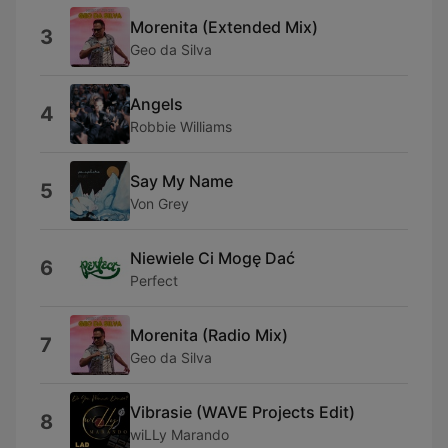
Morenita (Extended Mix)
3
Geo da Silva
Angels
4
Robbie Williams
Say My Name
5
Von Grey
Niewiele Ci Mogę Dać
6
Perfect
Morenita (Radio Mix)
7
Geo da Silva
Vibrasie (WAVE Projects Edit)
8
wiLLy Marando