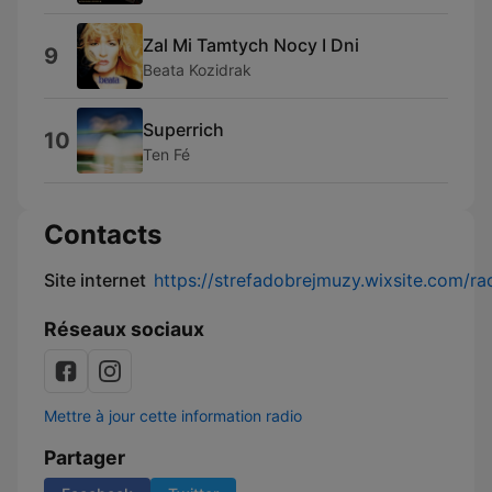
Zal Mi Tamtych Nocy I Dni
9
Beata Kozidrak
Superrich
10
Ten Fé
Contacts
Site internet
https://strefadobrejmuzy.wixsite.com/ra
Réseaux sociaux
Mettre à jour cette information radio
Partager