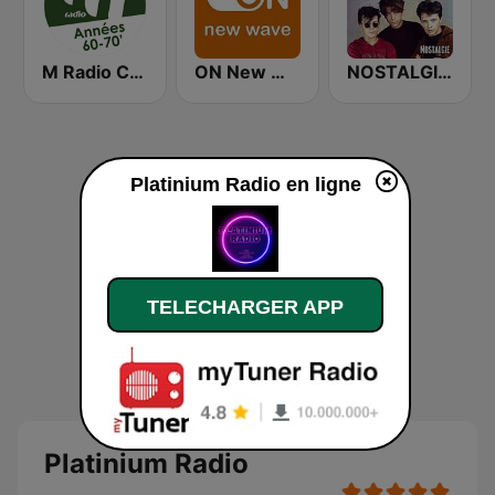
M Radio Culte 60 - 70
ON New Wave
NOSTALGIE LES 80 PLUS GRANDS TUBES 80
Platinium Radio en ligne
TELECHARGER APP
Platinium Radio