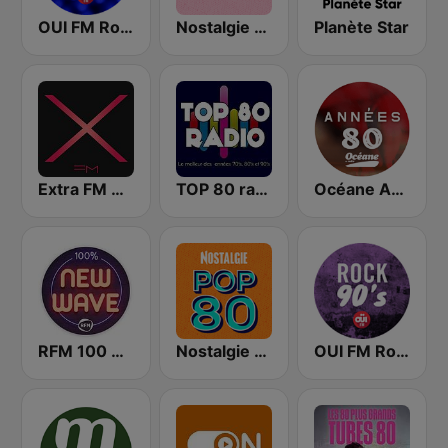
OUI FM Rock 80's
Nostalgie 80
Planète Star
Extra FM 93.6
TOP 80 radio
Océane Années 80
RFM 100 % New Wave
Nostalgie Pop 80
OUI FM Rock 90's