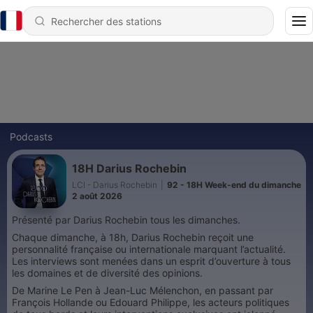
Podcasts
18H Darius Rochebin
LCI - Darius Rochebin
|
92 - 18H Week-end du dimanche
2 août 2026
Présenté par Darius Rochebin tous les dimanches.
Chaque dimanche, à 18h, Darius Rochebin reçoit une
personnalité française ou internationale marquant l’actualité.
Les interviews sont menées dans un esprit d’ouverture à tous
les domaines et de diversité des opinions.
De Marine Le Pen à Jean-Luc Mélenchon, en passant par
François Hollande ou Edouard Philippe, les acteurs politiques