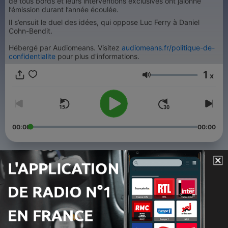
de tous bords et leurs interventions exclusives ont jalonné
l’émission durant l’année écoulée.
Il s’ensuit le duel des idées, qui oppose Luc Ferry à Daniel
Cohn-Bendit.
Hébergé par Audiomeans. Visitez
audiomeans.fr/politique-de-
confidentialite
pour plus d'informations.
1
x
Volume
00:00
00:00
Épisodes
-
92
18H Week-end du dimanche 2 août 2026
02 août 2026
-
91
18H Quentin Bérichel du dimanche 26 juillet 2026