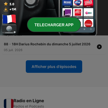
26 juil. 2026
-
90
18H Week-end du dimanche 19 juillet 2026
19 juil. 2026
TELECHARGER APP
-
89
18H Darius Rochebin du dimanche 12 juillet 2026
12 juil. 2026
-
88
18H Darius Rochebin du dimanche 5 juillet 2026
05 juil. 2026
Afficher plus d'épisodes
Radio en Ligne
Radios et Podcasts