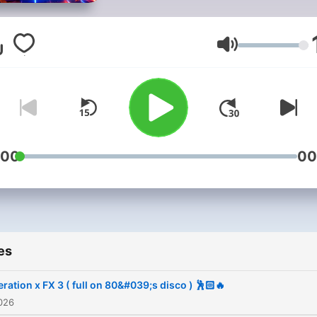
mix.
Volume
:00
00
es
ration x FX 3 ( full on 80&#039;s disco ) 🕺🏻🔥
2026