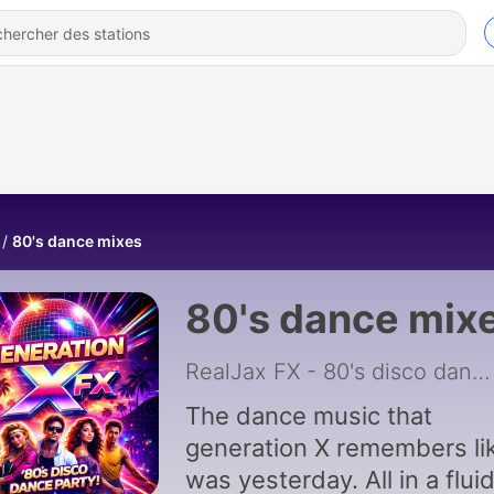
80's dance mixes
80's dance mix
RealJax FX - 80's disco dance mixes
The dance music that
generation X remembers lik
was yesterday. All in a flui