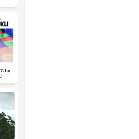
FG by
I