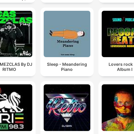
editation &
Relaxation
 MEZCLAS By DJ
Sleep - Meandering
Lovers rock
RITMO
Piano
Album I