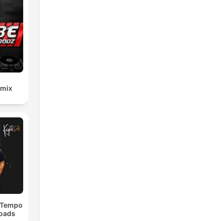
emix
dTempo
loads