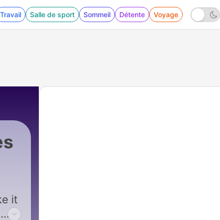
Travail
Salle de sport
Sommeil
Détente
Voyage
es
|
3 - Generation x FX 3 ( full on 80&#0
e it
d