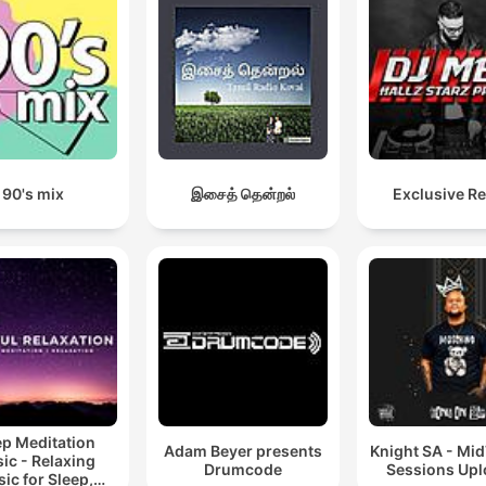
90's mix
இசைத் தென்றல்
Exclusive R
ep Meditation
Adam Beyer presents
Knight SA - Mi
ic - Relaxing
Drumcode
Sessions Up
ic for Sleep,