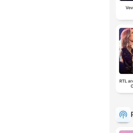
Vev
RTL ar
C