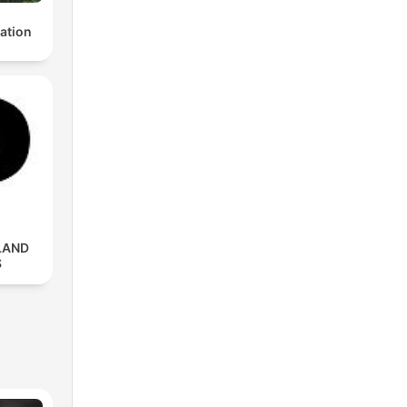
ation
LAND
S