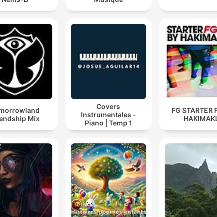
Covers
morrowland
FG STARTER 
Instrumentales -
iendship Mix
HAKIMAKL
Piano | Temp 1