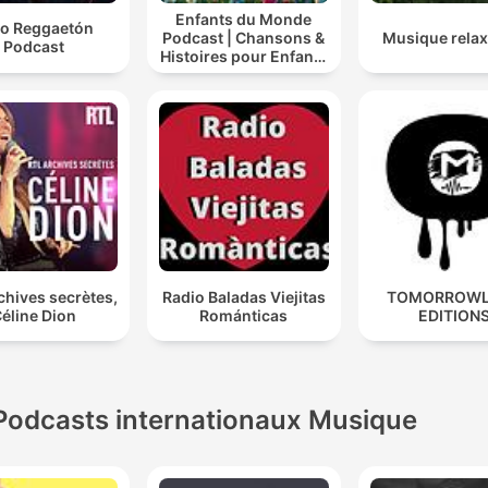
Enfants du Monde
o Reggaetón
Podcast | Chansons &
Musique relax
Podcast
Histoires pour Enfants
| Contes & Comptines
Ludiques 2025 |
Apprendre à Chanter
Compte
chives secrètes,
Radio Baladas Viejitas
TOMORROW
éline Dion
Románticas
EDITION
Podcasts internationaux Musique