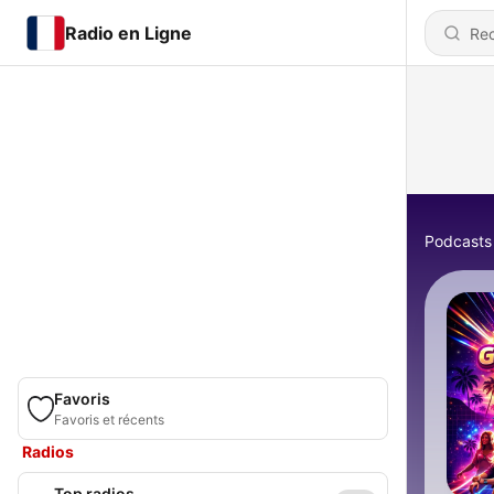
Radio en Ligne
Podcasts
Favoris
Favoris et récents
Radios
Top radios