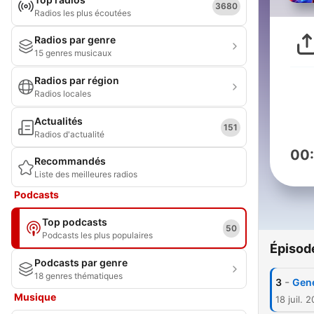
3680
Radios les plus écoutées
Radios par genre
15 genres musicaux
Radios par région
Radios locales
Actualités
151
Radios d'actualité
00
Recommandés
Liste des meilleures radios
Podcasts
Top podcasts
50
Podcasts les plus populaires
Épisod
Podcasts par genre
18 genres thématiques
-
3
Gene
Musique
18 juil. 