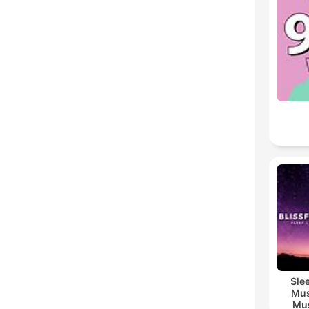
Sle
Mus
Mus