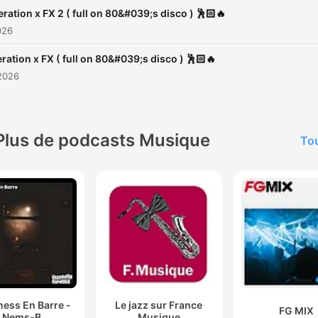
ration x FX 2 ( full on 80&#039;s disco ) 🕺🏻🔥
026
ration x FX ( full on 80&#039;s disco ) 🕺🏻🔥
2026
Plus de podcasts Musique
Tou
ess En Barre -
Le jazz sur France
FG MIX
Nems-B
Musique