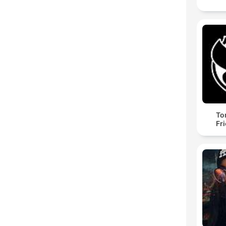
To
Fr