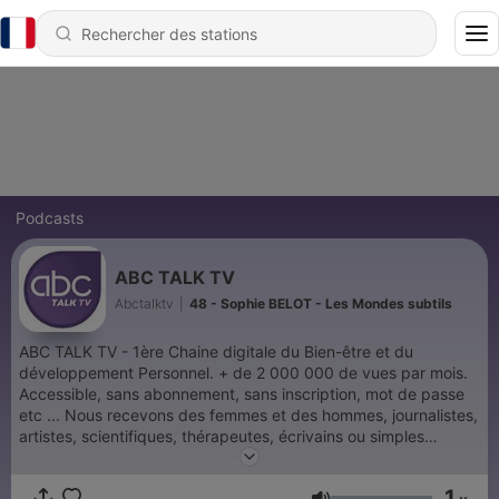
Podcasts
ABC TALK TV
Abctalktv
|
48 - Sophie BELOT - Les Mondes subtils
ABC TALK TV - 1ère Chaine digitale du Bien-être et du
développement Personnel. + de 2 000 000 de vues par mois.
Accessible, sans abonnement, sans inscription, mot de passe
etc ... Nous recevons des femmes et des hommes, journalistes,
artistes, scientifiques, thérapeutes, écrivains ou simples
témoins d’une existence hors du commun, dont le chemin de
vie, volontaire ou subi, devient une source d’inspiration pour
1