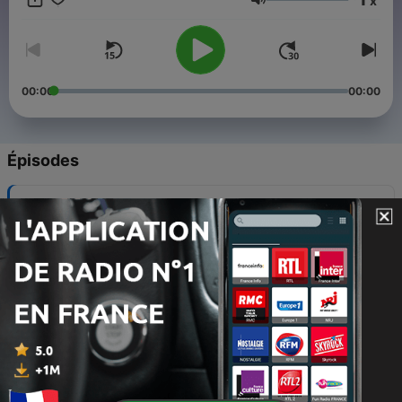
x
tous. Ligne éditoriale sur 4 angles : SANTE – BIEN ETRE –
Volume
DEVELOPPEMENT PERSONNEL – SPIRITUALITE
00:00
00:00
Épisodes
-
48
Sophie BELOT - Les Mondes subtils
30 juil. 2023
-
47
Soizic LE BIAVANT - Soins holistiques
30 juil. 2023
-
46
Sandra PETIT – Harmonie intérieure #fengshui
29 juil. 2023
-
45
Rachel M KÖNG - Tatouage Vibratoire
29 juil. 2023