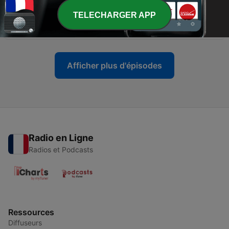
TELECHARGER APP
-
44
Nina VOIT - La Cuisine du bon sens
28 juil. 2023
Afficher plus d'épisodes
Radio en Ligne
Radios et Podcasts
Ressources
Diffuseurs