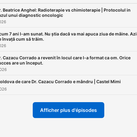
r. Beatrice Anghel: Radioterapie vs chimioterapie | Protocolul in
azul unui diagnostic oncologic
2026
cum 7 ani l-am sunat. Nu știa dacă va mai apuca ziua de mâine. Azi
e învață cum să trăim.
2026
r. Cazacu Corrado a revenit în locul care l-a format ca om. Orice
ucces are un început.
2026
oldova de care Dr. Cazacu Corrado e mândru | Castel Mimi
2026
Afficher plus d'épisodes