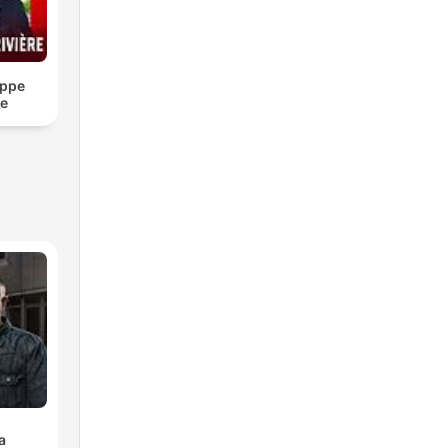
ippe
re
a