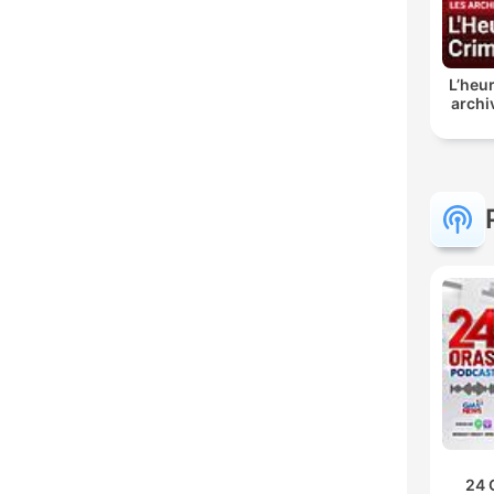
L’heur
archi
24 