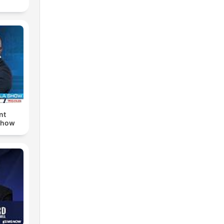
nt
Show