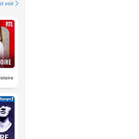
t voir
istoire