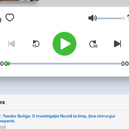
are legătură cu emisiunea, 
mă pasionează la fel de tar
Interviul este genul meu
Volume
jurnalistic preferat, iar idee
podcast-ului ''Acasa La
Maruta'' a venit firesc, ca o
continuare a ceea ce fac eu
de zi, live, în televiziune. E
:00
00
un proiect de suflet în care
investesc energie și spera
că va fi pe placul celor care
urmăresc acivitatea.
es
. Teodor Buliga: O investigație fǎcutǎ la timp, ține chirurgul
eoparte.
2026