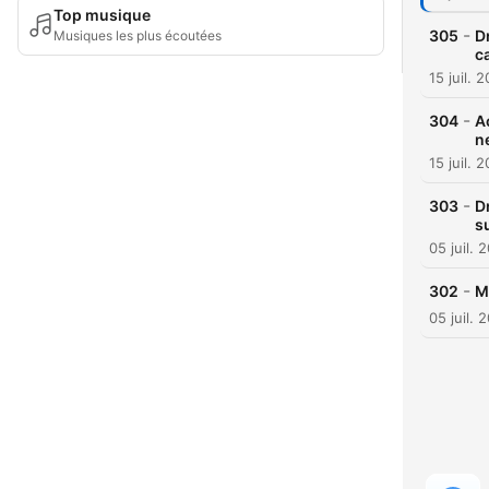
Top musique
-
305
D
Musiques les plus écoutées
c
15 juil. 
-
304
A
n
15 juil. 
-
303
D
s
05 juil. 
-
302
M
05 juil. 