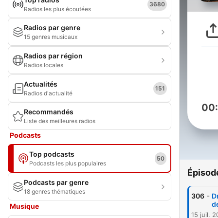
3680
Radios les plus écoutées
Radios par genre
15 genres musicaux
Radios par région
Radios locales
Actualités
151
Radios d'actualité
00
Recommandés
Liste des meilleures radios
Podcasts
Top podcasts
50
Podcasts les plus populaires
Épisod
Podcasts par genre
18 genres thématiques
-
306
Dr
d
Musique
15 juil. 