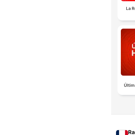
La R
Últim
Ra