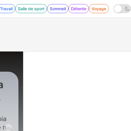
Travail
Salle de sport
Sommeil
Détente
Voyage
a
oia
e nu