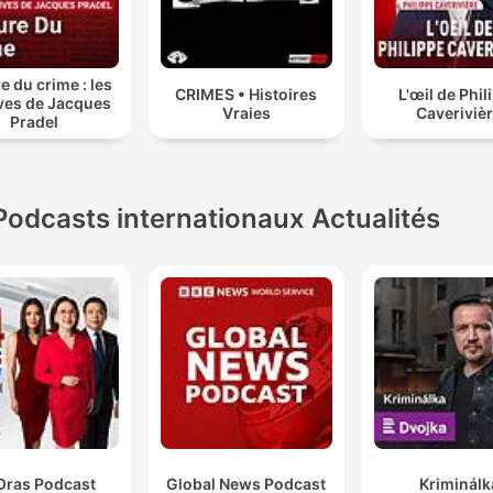
e du crime : les
CRIMES • Histoires
L'œil de Phil
ves de Jacques
Vraies
Caveriviè
Pradel
Podcasts internationaux Actualités
Oras Podcast
Global News Podcast
Kriminálk