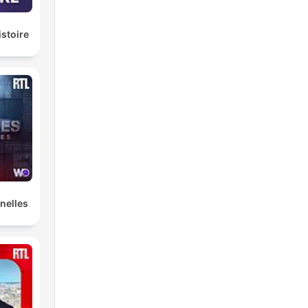
istoire
nelles