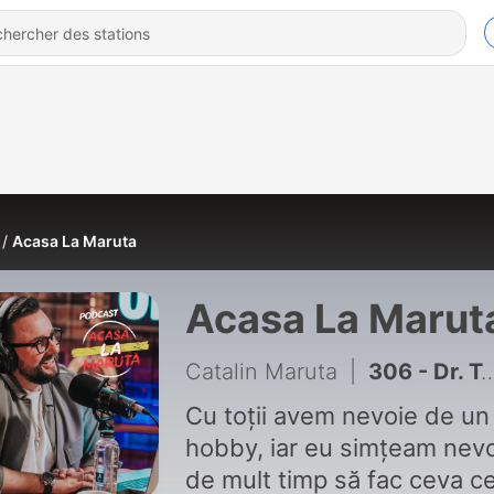
Acasa La Maruta
Acasa La Marut
Catalin Maruta
|
306 - Dr. Teodor Buliga: O investigație fǎcutǎ la timp, ține chirurgul deoparte.
Cu toții avem nevoie de un
hobby, iar eu simțeam nev
de mult timp să fac ceva c