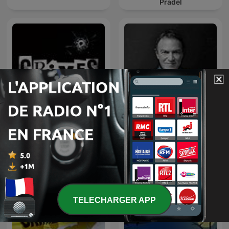
Pradel
Hondelatte Raconte - Cote
CRIMES • Histoires Vraies
B
TELECHARGER APP