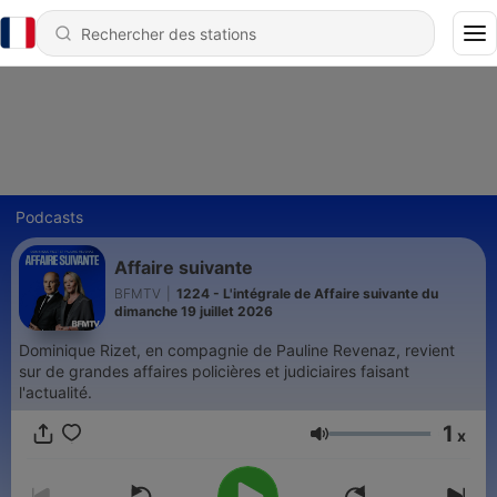
Podcasts
Affaire suivante
BFMTV
|
1224 - L'intégrale de Affaire suivante du
dimanche 19 juillet 2026
Dominique Rizet, en compagnie de Pauline Revenaz, revient
sur de grandes affaires policières et judiciaires faisant
l'actualité.
1
x
Volume