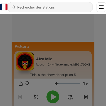
Podcasts
Afro Mix
Rocco
|
24 - file_example_MP3_700KB
This is the show description 5
1
x
Volume