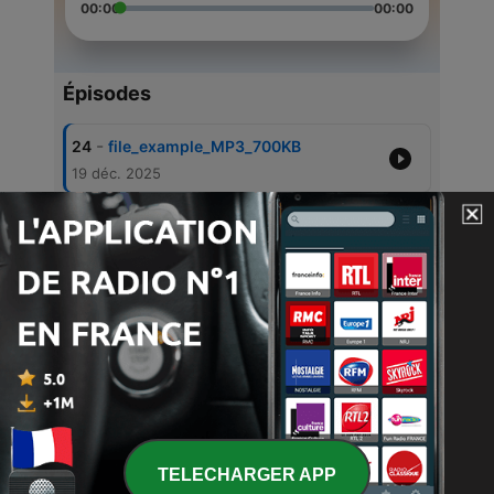
00:00
00:00
Épisodes
-
24
file_example_MP3_700KB
19 déc. 2025
-
23
DJ Yano and Ottomix - Mentirosa
30 sept. 2016
-
22
Elegibò
30 sept. 2016
-
21
Rica Morena
30 sept. 2016
-
20
Bailamos
30 sept. 2016
TELECHARGER APP