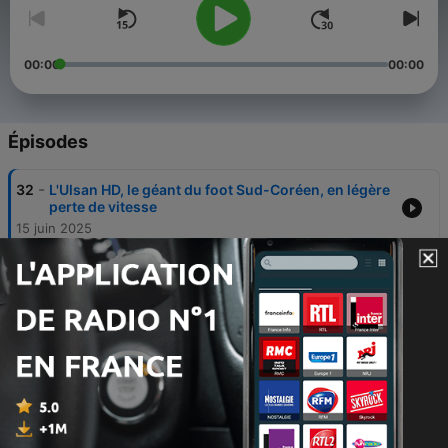
00:00
00:00
Épisodes
-
32
L'Ulsan HD, le géant du foot Sud-Coréen, en légère
perte de vitesse
15 juin 2025
-
31
Los Angeles FC, le dernier qualifié de cette Coupe
du Monde des clubs
15 juin 2025
-
30
Inter Milan : briller cet été pour oublier la fin de
saison ?
15 juin 2025
-
29
Auckland City FC : qui est le petit poucet de cette
Coupe du Monde des clubs ?