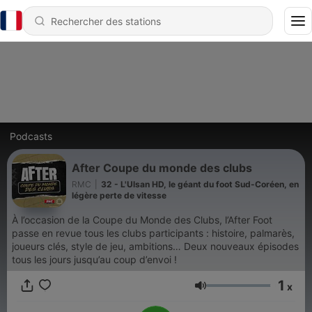
Podcasts
After Coupe du monde des clubs
RMC
|
32 - L'Ulsan HD, le géant du foot Sud-Coréen, en
légère perte de vitesse
À l’occasion de la Coupe du Monde des Clubs, l’After Foot
passe en revue tous les clubs participants : histoire, palmarès,
joueurs clés, style de jeu, ambitions… Deux nouveaux épisodes
tous les jours jusqu’au coup d’envoi !
1
x
Volume