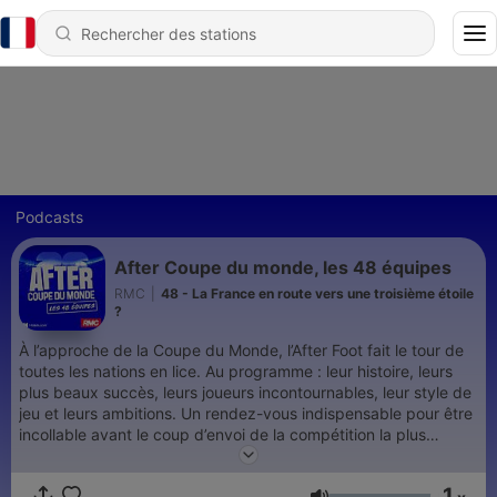
Podcasts
After Coupe du monde, les 48 équipes
RMC
|
48 - La France en route vers une troisième étoile
?
À l’approche de la Coupe du Monde, l’After Foot fait le tour de
toutes les nations en lice. Au programme : leur histoire, leurs
plus beaux succès, leurs joueurs incontournables, leur style de
jeu et leurs ambitions. Un rendez-vous indispensable pour être
incollable avant le coup d’envoi de la compétition la plus
prestigieuse de la planète. L'After Coupe du Monde en podcast
sur RMC avec Hotels.com votre partenaire voyage pour tous
1