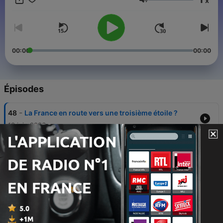
x
les évènements sportifs.
Volume
00:00
00:00
Épisodes
-
48
La France en route vers une troisième étoile ?
10 juin 2026
-
47
L'Argentine, candidate à un incroyable back-to-
back !
Tue, 9 Jun 2026 14:00:00 +0000
-
46
Comme en 2010, l'Espagne peut-elle réaliser le
doublé Euro/Coupe du Monde ?
Mon, 8 Jun 2026 14:00:00 +0000
-
45
La Jordanie de Musa Al-Taamari : une première