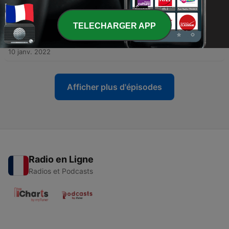
18 janv. 2022
TELECHARGER APP
-
295
Épisode 93 : Combien de temps Peter Bosz va-t-
il tenir ?
10 janv. 2022
Afficher plus d'épisodes
Radio en Ligne
Radios et Podcasts