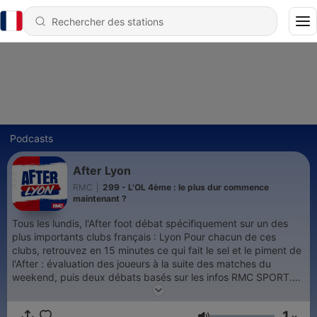
Podcasts
After Lyon
RMC
|
299 - L'OL 4ème : le plus dur commence
maintenant ?
Tous les lundis, l'After foot débat spécifiquement sur un des
plus importants clubs français : Lyon Pour chacun de ces
clubs, retrouvez en 15 minutes ce qui fait le sel et le piment de
l'After : évaluation des joueurs à la suite des matches du
weekend, puis deux débats basés sur les infos RMC SPORT.
Retrouvez également les podcasts After foot Paris, Saint-
Etienne et Marseille. Autour de la table et des micros : Gilbert
1