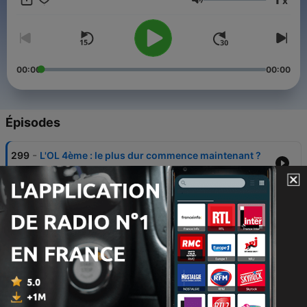
x
Brisbois, Daniel Riolo, Jérôme Rothen, Emmanuel Petit, les
Volume
reporters de RMC Sport et des influenceurs locaux. Rendez-
vous tous les lundis avant 20h !
00:00
00:00
Épisodes
-
299
L'OL 4ème : le plus dur commence maintenant ?
18 mai 2026
-
298
Épisode 96 : Comment jouer avec les nouvelles
recrues ?
Tue, 1 Feb 2022 19:43:04 +0000
-
297
Épisode 95 : La remontée au classement est-elle
possible ?
24 janv. 2022
-
296
Épisode 94 : Aulas a-t-il mis le feu au club ?