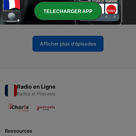
12 nov. 2025
TELECHARGER APP
-
110
Sourate 110 : AN-NAŞR (LE SECOURS)
11 nov. 2025
Afficher plus d'épisodes
Radio en Ligne
Radios et Podcasts
Ressources