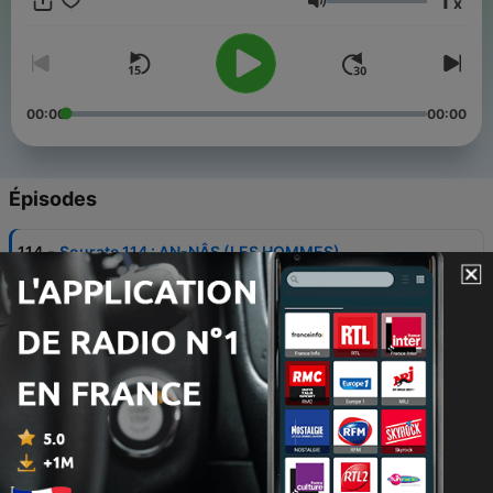
1
x
partout dans le monde.
Volume
00:00
00:00
Épisodes
-
114
Sourate 114 : AN-NÂS (LES HOMMES)
12 nov. 2025
-
113
Sourate 113 : AL-FALAQ (L'AUBE NAISSANTE)
12 nov. 2025
-
112
Sourate 112 : AL-`IKHLÂŞ (LE MONOTHÉISME
PUR)
12 nov. 2025
-
111
Sourate 111 : AL-MASAD (LES FIBRES)