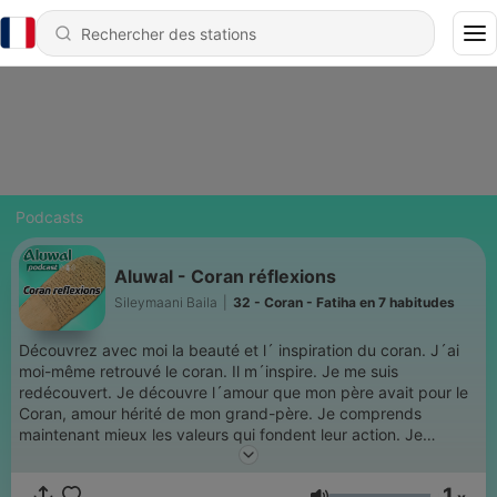
Podcasts
Aluwal - Coran réflexions
Sileymaani Baila
|
32 - Coran - Fatiha en 7 habitudes
Découvrez avec moi la beauté et l´ inspiration du coran. J´ai
moi-même retrouvé le coran. Il m´inspire. Je me suis
redécouvert. Je découvre l´amour que mon père avait pour le
Coran, amour hérité de mon grand-père. Je comprends
maintenant mieux les valeurs qui fondent leur action. Je
redécouvre le Coran comme inspiration, comme nouvelle
passion. Je veux partager avec vous cette nouvelle passion,
1