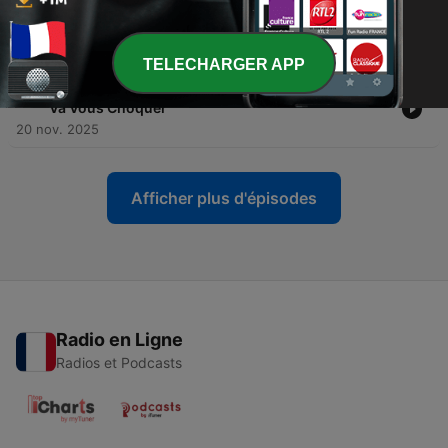
-
39
La Chute des Religions | Les Vrais Dieux Derrière
Nos Croyances Monothéistes
24 nov. 2025
TELECHARGER APP
-
38
L’Invention de Dieu : Ce Que Vous Allez Découvrir
Va Vous Choquer
20 nov. 2025
Afficher plus d'épisodes
Radio en Ligne
Radios et Podcasts