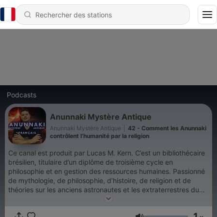
Podcasts
Anunnaki Mystère Antique
Anunnaki Mystère Antique
|
42 - Comment les Anunnaki
contrôlent l’humanité par la religion
Ce canal est produit par Lucas M. Kern. C’est un bibliothécaire
brésilien, titulaire d’un diplôme de troisième cycle en
philosophie et en gestion des ressources humaines. Passionné
de mythologie, de philosophie, d’histoire, de religion et de
théories sur les anciens astronautes et les extraterrestres du
passé. La chaîne Anunnaki Mystère Antique a été créée pour
proposer les versions en français des contenus publiés sur la
1