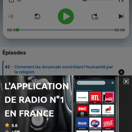
x
chaîne anglaise Anunnaki Ancient Mystery. L’objectif est de
Volume
présenter les recherches sur les Anunnaki. Il s’agit d’une chaîne
entièrement dédiée à ce sujet, centrée sur la théorie des
anciens extraterrestres, mais avec une approche différente et
totalement innovante.
00:00
00:00
Épisodes
-
42
Comment les Anunnaki contrôlent l’humanité par
la religion
04 févr. 2026
-
41
La Bible Cache la Vérité sur les Anges Déchus et le
Déluge
02 févr. 2026
-
40
La Résurrection d’Inanna | La Descente aux Enfers
de la Déesse
28 janv. 2026