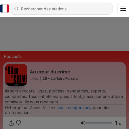
Podcasts
Au cœur du crime
L'Obs
|
29 - L’affaire Ferrara
Ils sont avocats, juges, policiers, gendarmes, experts,
journalistes. Tous ont été marqués à tout jamais par une affaire
criminelle. Ils nous racontent.
Hébergé par Acast. Visitez
acast.com/privacy
pour plus
d'informations.
1
x
Volume