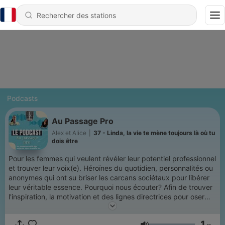
Podcasts
Au Passage Pro
Alex et Alice
|
37 - Linda, la vie te mène toujours là où tu
dois être
Pour les femmes qui veulent révéler leur potentiel professionnel
et trouver leur voix(e). Héroïnes du quotidien, personnalités ou
anonymes qui ont su briser les carcans sociétaux pour libérer
leur véritable essence. Pourquoi nous écouter? Afin de trouver
l'inspiration, la motivation et des lignes directrices pour oser
franchir le pas! Dans chaque épisode, nous partirons à la
rencontre d'une de ces femmes inspirantes pour comprendre
1