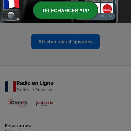
15 mars 2026
TELECHARGER APP
-
33
Julie, ma vie pro n’est plus un frein à ma vie perso
16 févr. 2026
Afficher plus d'épisodes
Radio en Ligne
Radios et Podcasts
Ressources