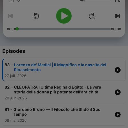
x
ascoltando contenuti approfonditi, accurati e avvincenti —
Volume
dalla storia antica fino alla contemporaneità. 🎧
00:00
00:00
Épisodes
-
83
Lorenzo de' Medici | Il Magnifico e la nascita del
Rinascimento
27 juil. 2026
-
82
CLEOPATRA l Ultima Regina d Egitto - La vera
storia della donna più potente dell'antichità
28 juin 2026
-
81
Giordano Bruno — Il Filosofo che Sfidò il Suo
Tempo
08 mai 2026