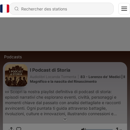
Podcasts
I Podcast di Storia
Audiolibri Locanda Tormenta
|
83 - Lorenzo de' Medici | Il
Magnifico e la nascita del Rinascimento
📜 Scopri la nostra playlist definitiva di podcast di storia:
episodi narrativi che esplorano eventi, civiltà, personaggi e
momenti chiave dal passato con analisi dettagliate e racconti
avvincenti. Ogni puntata ti guida attraverso battaglie,
rivoluzioni, culture e innovazioni, illustrando connessioni e
retroscena che i libri spesso tralasciano. Ideale per
appassionati di storia, studenti e curiosi che vogliono imparare
1