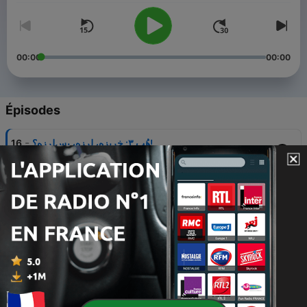
00:00
00:00
Épisodes
-
هُپ ۳: خربزه، لرزه، پس‌لرزه؟!
16
29 juil. 2026
-
چهارده: مزه‌ی لوتی خاکه
15
15 juil. 2026
-
سیزده: جنگ شد۲(اَدَسَّر)
14
01 juil. 2026
-
دوازده: تُف بریزید رو عروس و دوماد
13
07 janv. 2026