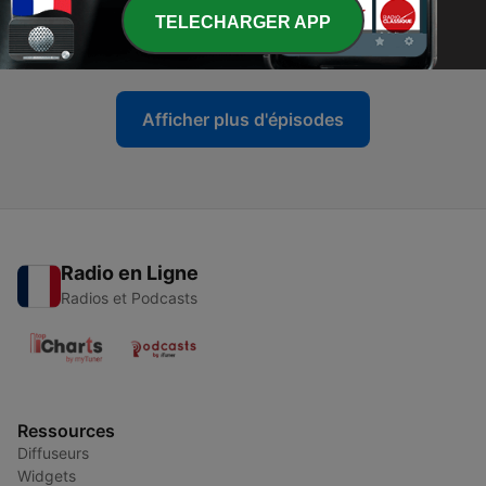
-
یازده: چِک‌لیستِ بیشعوری
12
TELECHARGER APP
24 déc. 2025
Afficher plus d'épisodes
Radio en Ligne
Radios et Podcasts
Ressources
Diffuseurs
Widgets