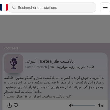
Podcasts
آیس‌تی | Icetea پادکست طنز
16 - هُپ ۳: خربزه، لرزه، پس‌لرزه؟!
|
Sareh, Fatemeh
به آیس‌تی خوش اومدید آیس‌تی یه پادکست طنز و گفتگو محوره فاطمه
و ساره این پادکست رو از صفر تا صد تولید میکنند و در هر اپیزود درباره
یه موضوع گپ میزنند. تمام صحبتهایی که بعد از تیتراژ ابتدایی میشنوید،
بداهه است. به امید شنیدار
” این پادکست مناسب افراد زیر ۱۵ سال نیست”
1
x
Volume