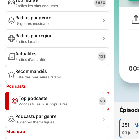
3680
Radios les plus écoutées
Radios par genre
15 genres musicaux
Radios par région
Radios locales
Actualités
151
Radios d'actualité
00
Recommandés
Liste des meilleures radios
Podcasts
Top podcasts
50
Podcasts les plus populaires
Épisod
Podcasts par genre
18 genres thématiques
-
251
Me
Musique
06 juil. 