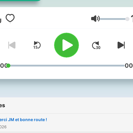
samedi entre 18h à 20h , à
valoriser le vivier d'artistes
ultramarins. Animée par JM
Volume
Attention variante dans les
horaires, le dernier samedi
mois : 19h-20h. HelloAsso :
https://www.helloasso.com
laser/formulaires/1
:00
00
es
rci JM et bonne route !
2026