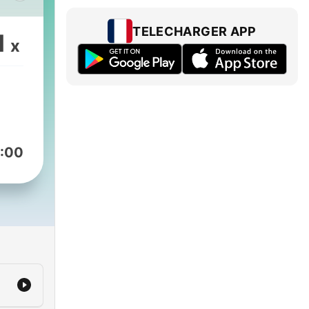
TELECHARGER APP
1
x
.
 du
/associations/radio-
:00