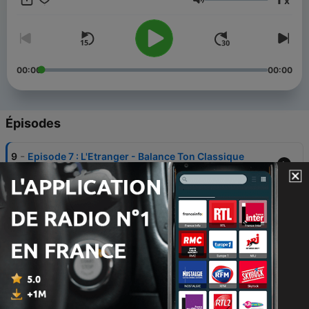
x
Volume
00:00
00:00
Épisodes
-
9
Episode 7 : L'Etranger - Balance Ton Classique
15 mai 2020
-
8
Episode 6 : Ceux qui partent d'Omelas - Balance
Ton Classique
30 avr. 2020
-
7
Episode Bonus : Ceux qui partent d'Omelas
[Lecture]
13 avr. 2020
-
6
Episode 5 : Le Horla - Balance Ton Classique