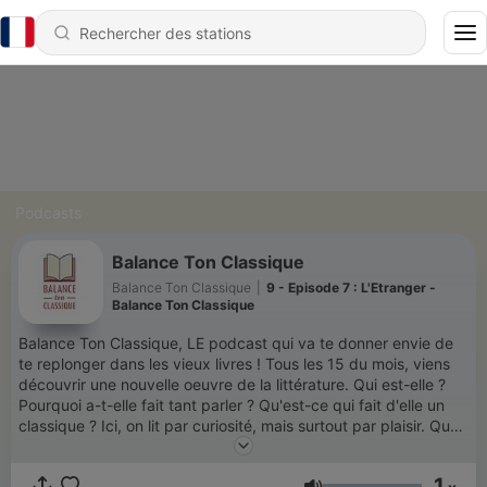
Podcasts
Balance Ton Classique
Balance Ton Classique
|
9 - Episode 7 : L'Etranger -
Balance Ton Classique
Balance Ton Classique, LE podcast qui va te donner envie de
te replonger dans les vieux livres ! Tous les 15 du mois, viens
découvrir une nouvelle oeuvre de la littérature. Qui est-elle ?
Pourquoi a-t-elle fait tant parler ? Qu'est-ce qui fait d'elle un
classique ? Ici, on lit par curiosité, mais surtout par plaisir. Que
tu sois petit ou gros lecteur, tortue ou dévoreur de pages, tu es
au bon endroit. Bienvenue !
1