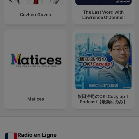
The Last Word with
Cevheri Güven
Lawrence O’Donnell
飯田浩司のOK! Cozy up！
Matices
Podcast【最新回のみ】
Radio en Ligne