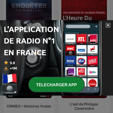
L’heure du crime : les
Enquêtes criminelles
archives de Jacques
Pradel
TELECHARGER APP
L'œil de Philippe
CRIMES • Histoires Vraies
Caverivière