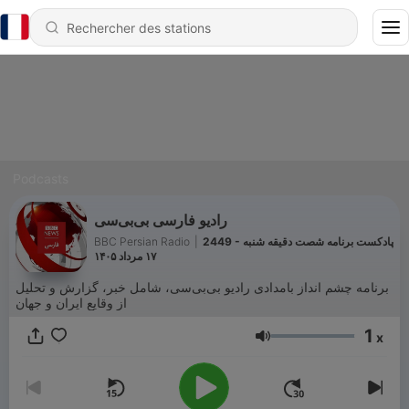
Podcasts
رادیو فارسی بی‌بی‌سی
BBC Persian Radio
|
2449 - پادکست برنامه شصت دقیقه شنبه
۱۷ مرداد ۱۴۰۵
برنامه چشم انداز بامدادی رادیو بی‌بی‌سی، شامل خبر، گزارش و تحلیل
از وقایع ایران و جهان
1
x
Volume