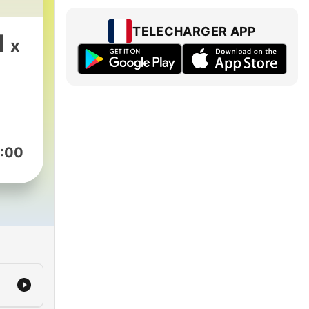
TELECHARGER APP
1
ut
x
BC.
:00