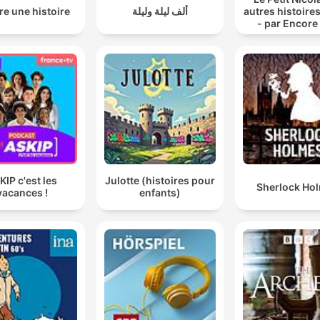
e une histoire
ألف ليلة وليلة
autres histoires
- par Encore
histoire
KIP c'est les
Julotte (histoires pour
Sherlock Ho
vacances !
enfants)