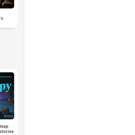
rs
Sleep
stories