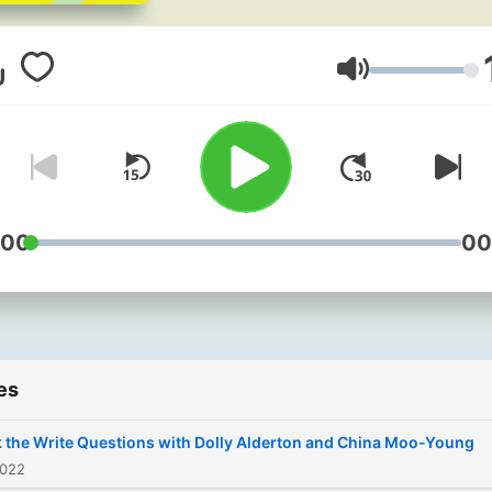
Republic of Ireland. We
support, develop and
challenge writers througho
Volume
their careers, across the B
:00
00
es
 the Write Questions with Dolly Alderton and China Moo-Young
2022