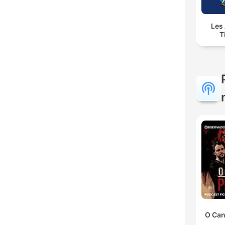
Les
T
O Can