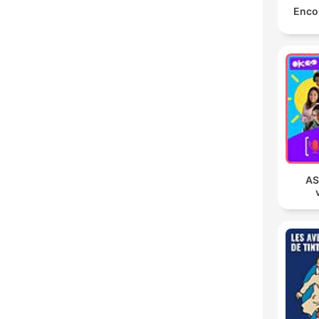
Encor
AS