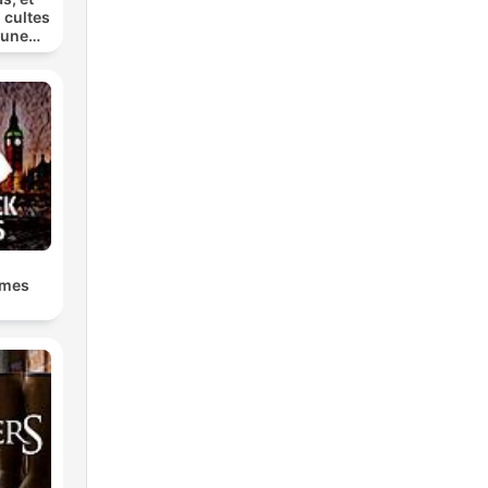
 cultes
 une
lmes