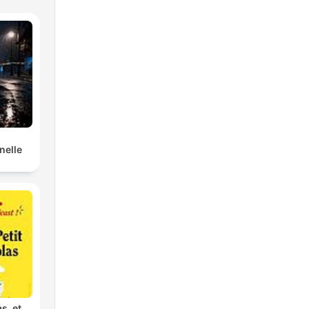
nelle
as, et