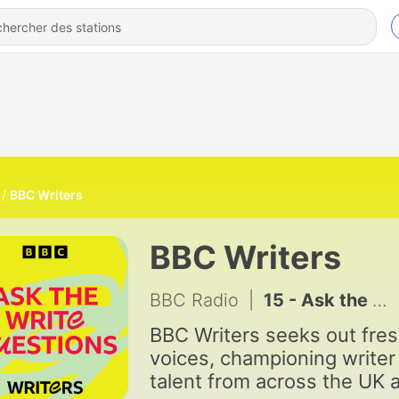
BBC Writers
BBC Writers
BBC Radio
|
15 - Ask the Write Questions with Dolly Alderton and China Moo-Young
BBC Writers seeks out fre
voices, championing writer
talent from across the UK 