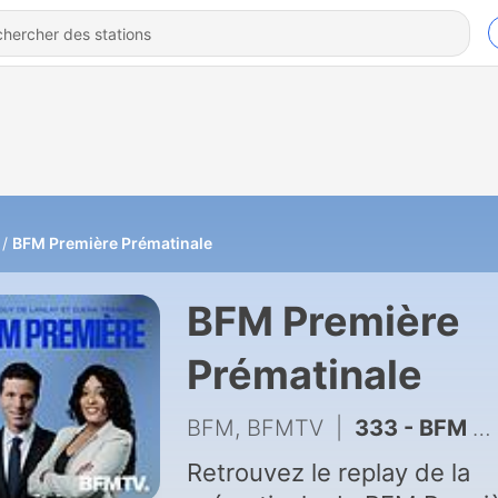
BFM Première Prématinale
BFM Première
Prématinale
BFM, BFMTV
|
333 - BFM Première 4h30/6h - Vendredi 10 juillet 2026
Retrouvez le replay de la