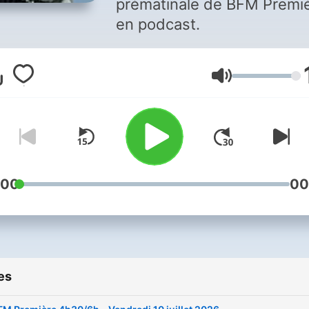
prématinale de BFM Premi
en podcast.
Volume
:00
00
es