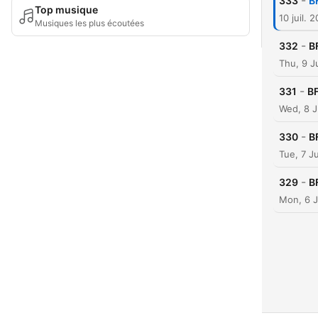
-
333
B
Top musique
10 juil. 
Musiques les plus écoutées
-
332
B
Thu, 9 J
-
331
BF
Wed, 8 J
-
330
B
Tue, 7 J
-
329
B
Mon, 6 J