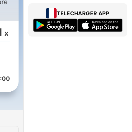
ère
TELECHARGER APP
1
x
:00