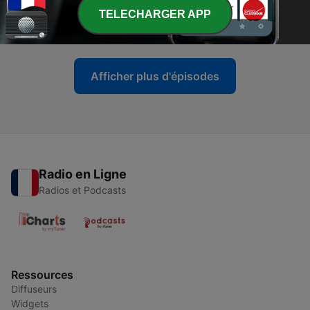
-
17438
Face à Face : Jean-Noël Barrot - 13/07
TELECHARGER APP
13 juil. 2026
Afficher plus d'épisodes
Radio en Ligne
Radios et Podcasts
Ressources
Diffuseurs
Widgets