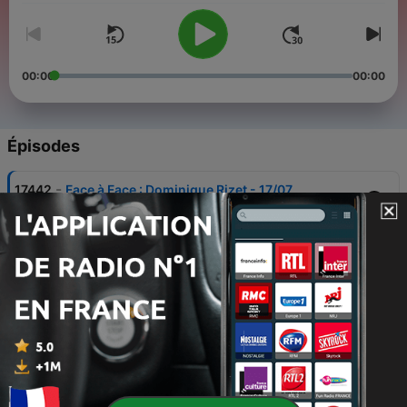
00:00
00:00
Épisodes
-
17442
Face à Face : Dominique Rizet - 17/07
17 juil. 2026
-
17441
Face à Face : Valérie Pécresse - 16/07
16 juil. 2026
-
17440
Face à Face : Maud Bregeon - 15/07
15 juil. 2026
-
17439
Face à Face : Catherine Vautrin - 14/07
14 juil. 2026