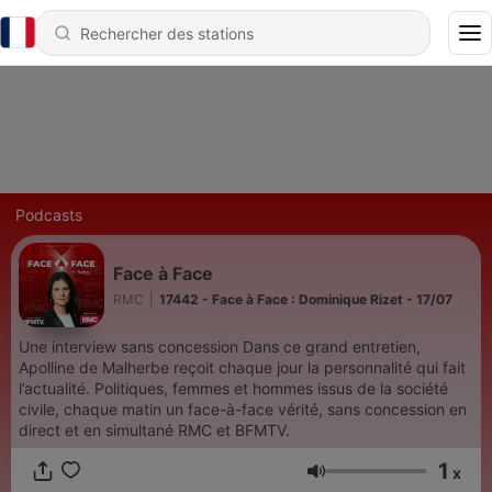
Podcasts
Face à Face
RMC
|
17442 - Face à Face : Dominique Rizet - 17/07
Une interview sans concession Dans ce grand entretien,
Apolline de Malherbe reçoit chaque jour la personnalité qui fait
l’actualité. Politiques, femmes et hommes issus de la société
civile, chaque matin un face-à-face vérité, sans concession en
direct et en simultané RMC et BFMTV.
1
x
Volume