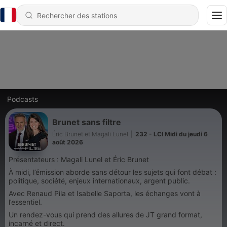
Podcasts
Brunet sans filtre
Éric Brunet et Magali Lunel
|
232 - LCI Midi du jeudi 6
août 2026
Présentateurs : Magali Lunel et Éric Brunet
À midi, l’émission aborde sans détour les sujets qui font débat :
politique, société, enjeux internationaux, argent public.
Avec Renaud Pila et Isabelle Saporta, les échanges vont à
l’essentiel.
Un rendez-vous qui prend des allures de JT grand format,
incarné et direct.