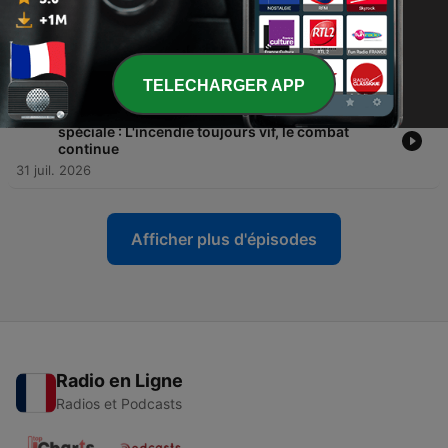
04 août 2026
-
229
LCI Midi du lundi 3 août 2026
03 août 2026
TELECHARGER APP
-
228
LCI Midi du vendredi 31 juillet 2026 - Édition
spéciale : L'incendie toujours vif, le combat
continue
31 juil. 2026
Afficher plus d'épisodes
Radio en Ligne
Radios et Podcasts