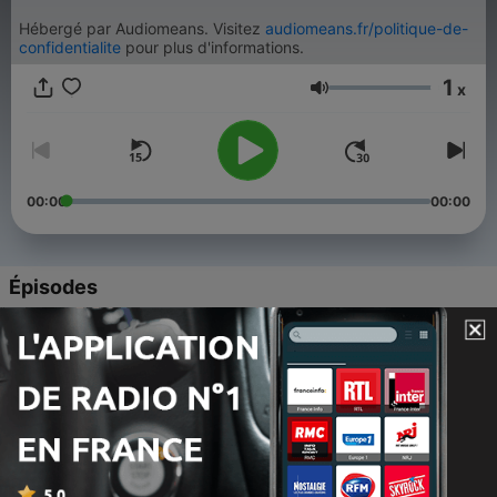
Hébergé par Audiomeans. Visitez
audiomeans.fr/politique-de-
confidentialite
pour plus d'informations.
1
x
Volume
00:00
00:00
Épisodes
-
232
LCI Midi du jeudi 6 août 2026
06 août 2026
-
231
LCI Midi du mercredi 5 août 2026
05 août 2026
-
230
LCI Midi du mardi 4 août 2026