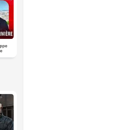
ippe
re