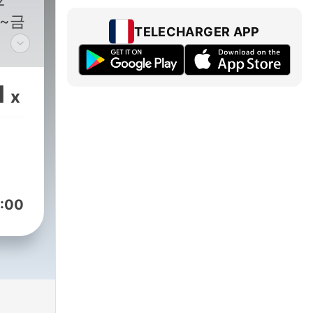
z
월~금
TELECHARGER APP
 2
1
x
:00