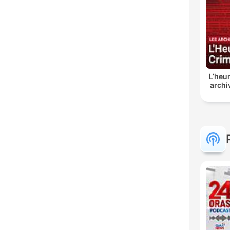
L’heur
archi