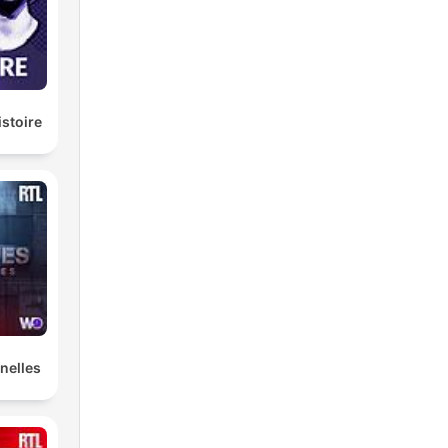
istoire
nelles