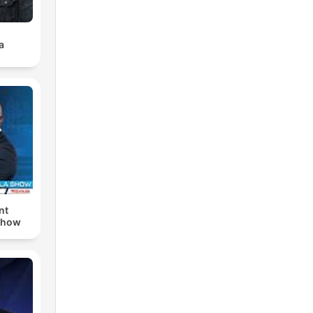
a
nt
Show