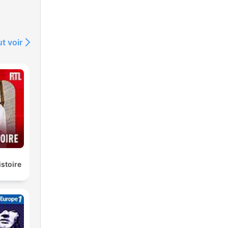
t voir
istoire