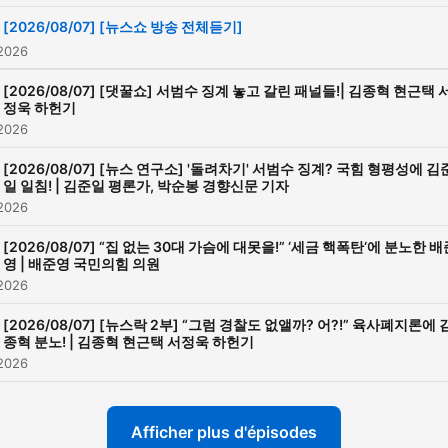
[2026/08/07] [뉴스쇼 방송 전체듣기]
 2026
[2026/08/07] [댓꿀쇼] 서범수 징계 놓고 갈린 패널들!| 김종혁 현근택 
정욱 하헌기
 2026
[2026/08/07] [뉴스 연구소] '돌려차기' 서범수 징계? 국힘 형평성에 김
일 일침! | 김준일 평론가, 박순봉 경향신문 기자
 2026
[2026/08/07] “집 없는 30대 가슴에 대못을!” ‘세금 핵폭탄‘에 분노한 배
영 | 배준영 국민의힘 의원
 2026
[2026/08/07] [뉴스락 2부] “그럼 경찰도 없앨까? 어?!” 육사폐지론에 
종혁 분노! | 김종혁 현근택 서정욱 하헌기
 2026
Afficher plus d'épisodes