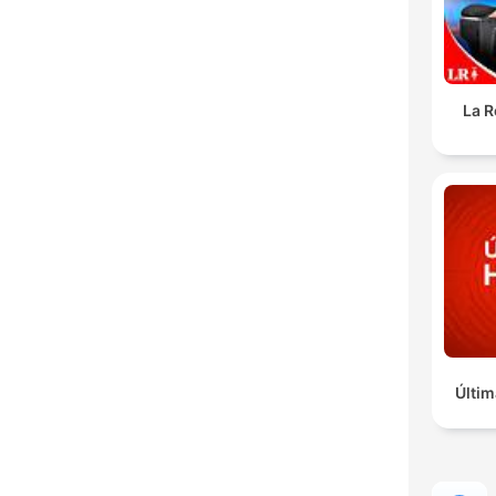
La R
Últim