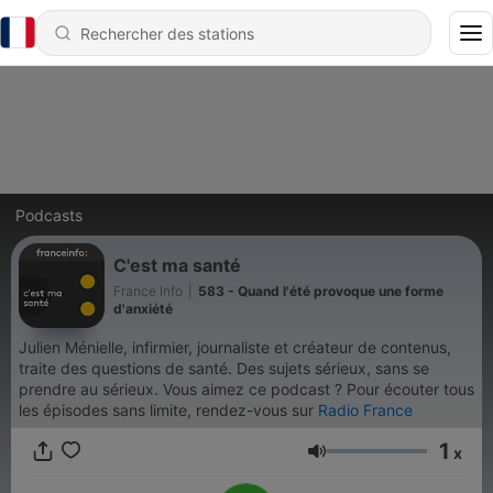
Podcasts
C'est ma santé
France Info
|
583 - Quand l'été provoque une forme
d'anxiété
Julien Ménielle, infirmier, journaliste et créateur de contenus,
traite des questions de santé. Des sujets sérieux, sans se
prendre au sérieux. Vous aimez ce podcast ? Pour écouter tous
les épisodes sans limite, rendez-vous sur
Radio France
1
x
Volume