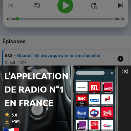
00:00
00:00
Épisodes
-
583
Quand l'été provoque une forme d'anxiété
31 juil. 2026
-
582
Pour quelles raisons ça continue de tanguer
quand on descend d'un bateau ?
30 juil. 2026
-
581
Pour quelles raisons la mer nous fait-elle du bien
?
28 juil. 2026
-
580
Pour quelles raisons le rosé fait-il autant mal à la
tête ?