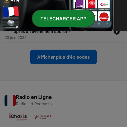
-
37
Ch@t_VDB #38 : Jordan Bardella et sa copine, c’est
du sérieux ?
10 juin 2026
TELECHARGER APP
-
36
Ch@t_VDB #37 : Comment limiter les violences
après un évènement sportif ?
03 juin 2026
Afficher plus d'épisodes
Radio en Ligne
Radios et Podcasts