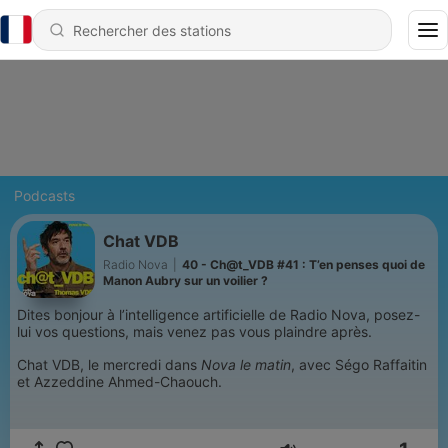
Podcasts
Chat VDB
Radio Nova
|
40 - Ch@t_VDB #41 : T’en penses quoi de
Manon Aubry sur un voilier ?
Dites bonjour à l’intelligence artificielle de Radio Nova, posez-
lui vos questions, mais venez pas vous plaindre après.
Chat VDB, le mercredi dans
Nova le matin
, avec Ségo Raffaitin
et Azzeddine Ahmed-Chaouch.