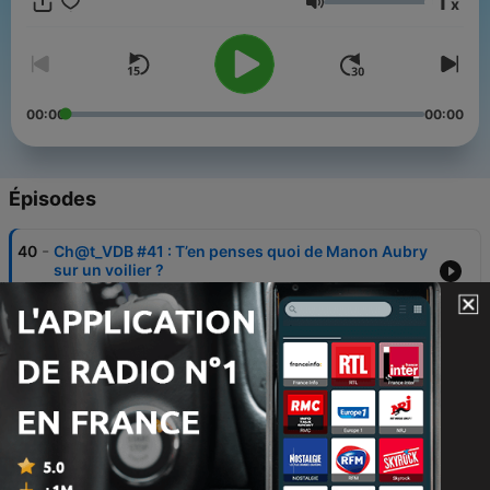
1
x
Volume
00:00
00:00
Épisodes
-
40
Ch@t_VDB #41 : T’en penses quoi de Manon Aubry
sur un voilier ?
01 juil. 2026
-
39
Ch@t_VDB #40 : C'est quoi l'endroit avec le plus
d'ombre possible ?
24 juin 2026
-
38
Ch@t_VDB #39 : C’était la semaine de Raphaël
Glucksmann ?
17 juin 2026