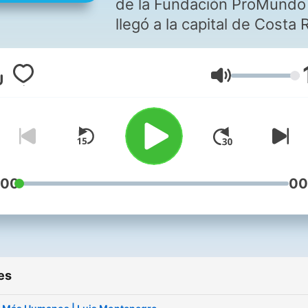
de la Fundación ProMundo
llegó a la capital de Costa 
para darle dignidad, a la
población habitante de call
Volume
que es invisibilizada por su
adicciones y estilo de vida.
Este proyecto que Dona G
de Vida está creciendo, ini
en los parques con duchas
toldos, luego con los buse
:00
00
ducha y ahora tiene nuevo
emprendimientos y proyec
Esto es Chepe se Baña el
podcast.
es