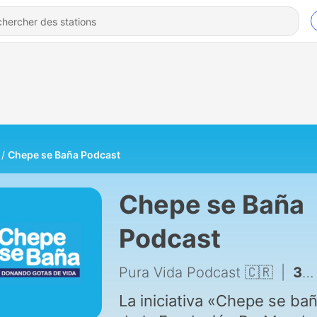
Chepe se Baña Podcast
Chepe se Baña
Podcast
Pura Vida Podcast 🇨🇷
|
33 - T2. Más Humanos | Luis Montenegro
La iniciativa «Chepe se ba