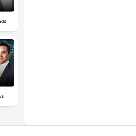
nds
ws