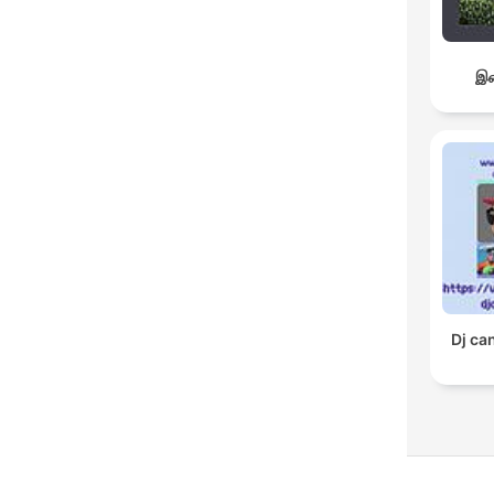
இச
Dj ca