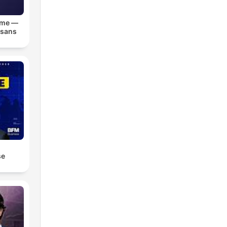
lme —
 sans
se