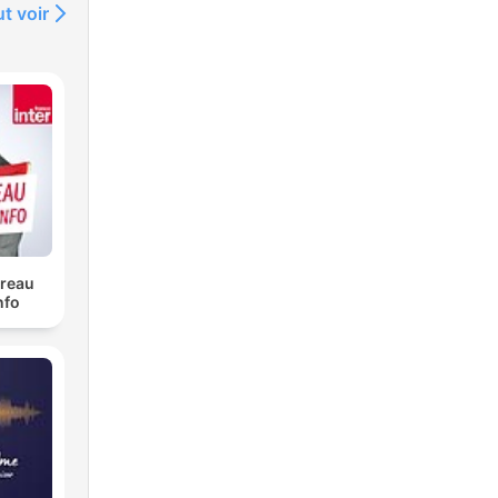
t voir
ureau
nfo