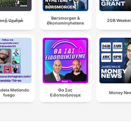
Børsmorgen &
ைத் தென்றல்
2GB Weeke
Økonominyhetene
ndela Metiendo
Θα Σας
Money Ne
fuego
Ειδοποιήσουμε