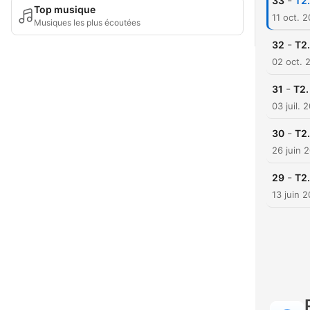
-
33
T2
Top musique
11 oct. 
Musiques les plus écoutées
-
32
T2.
02 oct. 
-
31
T2.
03 juil. 
-
30
T2.
26 juin 
-
29
T2.
13 juin 