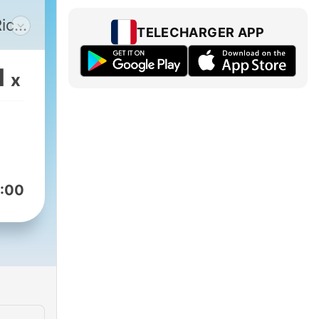
Rica
TELECHARGER APP
e
1
x
s
otas
ció
 en
s
:00
s
tos.