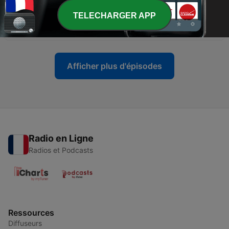
TELECHARGER APP
-
1541
Que cacheraient les Alpes et les Pyrénées ?
25 mai 2026
Afficher plus d'épisodes
Radio en Ligne
Radios et Podcasts
Ressources
Diffuseurs