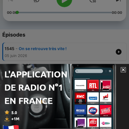
00:00
00:00
Épisodes
-
1545
On se retrouve très vite !
05 juin 2026
-
1544
Poisson d’élevage ou poisson sauvage : lequel
contient le moins de microplastiques
aujourd’hui ?
29 mai 2026
-
1543
Pourquoi les ouragans devraient être moins
nombreux cette année ?
28 mai 2026
-
1542
Pourquoi Pando défie-t-il notre définition d’une
forêt ?
26 mai 2026