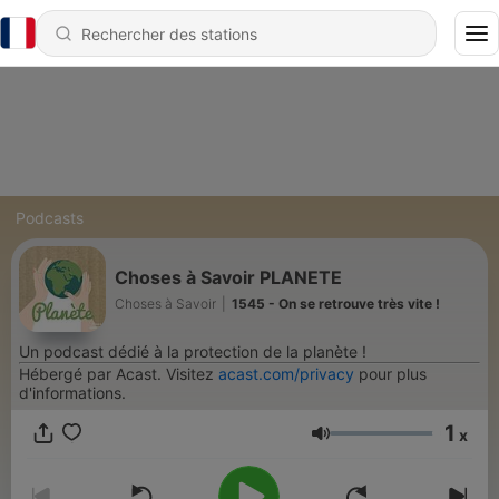
Podcasts
Choses à Savoir PLANETE
Choses à Savoir
|
1545 - On se retrouve très vite !
Un podcast dédié à la protection de la planète !
Hébergé par Acast. Visitez
acast.com/privacy
pour plus
d'informations.
1
x
Volume