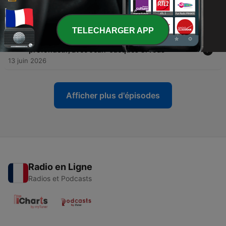
-
271
Poutine et la nature du régime russe, avec Pierre
Lévy, ancien ambassadeur à Moscou
20 juin 2026
TELECHARGER APP
-
270
La justice française en quête d'une réforme en
profondeur, avec Jean-Jacques Urvoas
13 juin 2026
Afficher plus d'épisodes
Radio en Ligne
Radios et Podcasts