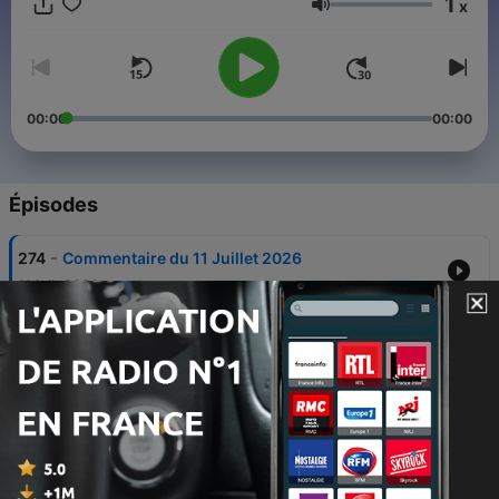
1
x
Volume
00:00
00:00
Épisodes
-
274
Commentaire du 11 Juillet 2026
11 juil. 2026
-
273
En route vers la présidentielle, avec Jérôme
Jaffré
04 juil. 2026
-
272
Crise politique en Grande-Bretagne : l'héritage
empoisonné du Brexit, avec Marc Roche
27 juin 2026