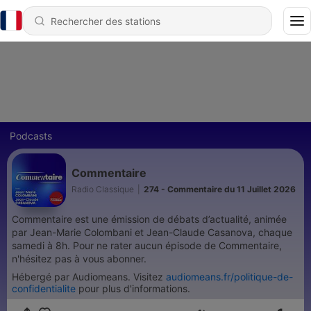
Podcasts
Commentaire
Radio Classique
|
274 - Commentaire du 11 Juillet 2026
Commentaire est une émission de débats d’actualité, animée
par Jean-Marie Colombani et Jean-Claude Casanova, chaque
samedi à 8h. Pour ne rater aucun épisode de Commentaire,
n'hésitez pas à vous abonner.
Hébergé par Audiomeans. Visitez
audiomeans.fr/politique-de-
confidentialite
pour plus d'informations.