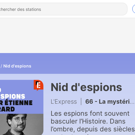
Nid d'espions
Nid d'espions
L'Express
|
66 - La mystérieuse intermédiaire derrière les explosions de bipeurs du Hezbollah [rediffusion]
Les espions font souvent
basculer l’Histoire. Dans
l’ombre, depuis des siècles