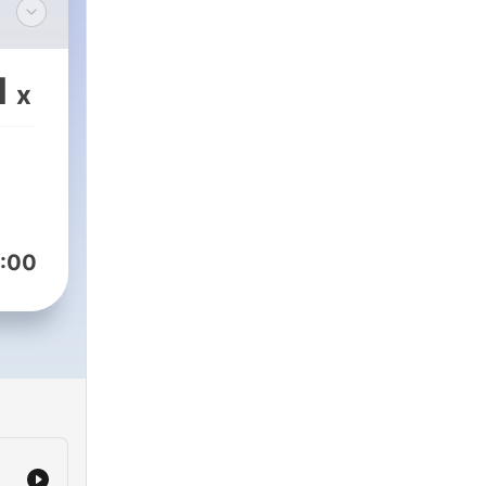
1
x
:00