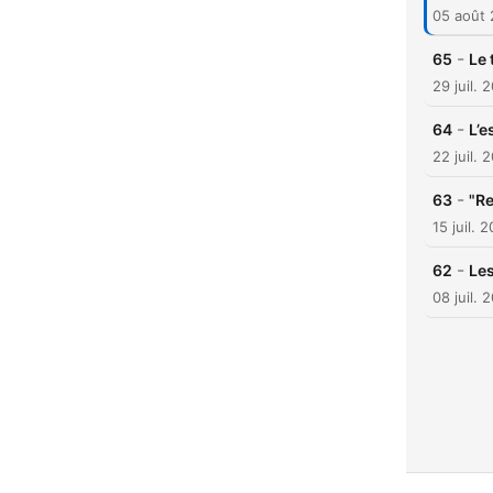
05 août
-
65
Le 
29 juil. 
-
64
L’e
22 juil. 
-
63
"Re
15 juil. 
-
62
Les
08 juil. 