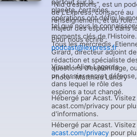
partout sur la
“Nid d’espions”, est un pod
planète, certaines
de L’Express, consacré au
opérations ont défini le m
renseignement, et au rôle
tel que nous le connaisson
majeur des espions dans l
moments clés de l’Histoire.
Pour nous écrire :
Tous les mercredis, Etienn
podcast@lexpress.fr
Girard, directeur adjoint de
rédaction et spécialiste de
Visuel : Alice Lagarde
questions d’espionnage, o
un dossier secret défense,
Photo : Matthieu Landry
dans lequel le rôle des
espions a tout changé.
Hébergé par Acast. Visitez
acast.com/privacy pour plu
d'informations.
Hébergé par Acast. Visitez
acast.com/privacy
pour plu