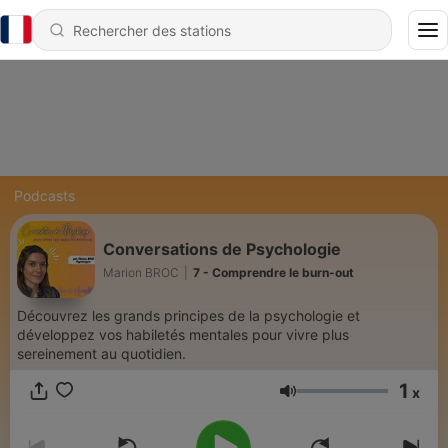
Podcasts
Conversations de Psychologie
Marion BROC
|
7 - Comprendre le burn-out
Découvrez les grands principes de la psychologie et
développez vos habiletés mentales pour vivre plus
sereinement au quotidien.
1
x
Volume