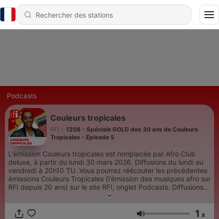
Podcasts
Couleurs tropicales
RFI
|
1208 - Spéciale GOLD des 30 ans de Couleurs
Tropicales - Épisode 5
L'émission Couleurs tropicales est remplacée par Afro Club
deluxe, à partir du lundi 30 mars 2026. Diffusions du lundi au
vendredi à 20h10 TU. Vous pourrez réécouter les précédentes
émissions Couleurs Tropicales (l'émission des musiques afro sur
RFI depuis 20 ans) sur le site RFI, onglet Podcasts. Diffusions
vers toutes cibles, du lundi au jeudi à 20h10 TU, du mardi au
vendredi à 00h10 TU. Présentation : Claudy Siar. Réalisation :
1
Matthieu Salabert. Coordination : Anabelle Jogama-Andy.
x
Volume