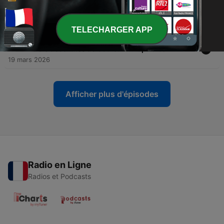
-
1205
Spéciale GOLD des 30 ans de Couleurs
Tropicales - Épisode 2
23 mars 2026
TELECHARGER APP
-
1204
Hommage à trois figures emblématiques des
trois décennies de Couleurs Tropicales
19 mars 2026
Afficher plus d'épisodes
Radio en Ligne
Radios et Podcasts