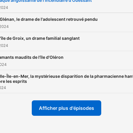
raque angoissante de l'incendiaire d'Ouessant
ont endeuillé ces îles de la
2024
Côte Atlantique. Un podca
Glénan, le drame de l'adolescent retrouvé pendu
du Figaro produit par
 2024
Bababam Hébergé par Aus
l'île de Groix, un drame familial sanglant
Visitez ausha.co/fr/politiqu
2024
de-confidentialite pour plu
d'informations.
amants maudits de l'île d'Oléron
2024
lle-Île-en-Mer, la mystérieuse disparition de la pharmacienne han
re les esprits
2024
Afficher plus d'épisodes