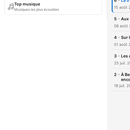
-
6
La t
Top musique
15 août 
Musiques les plus écoutées
-
5
Aux 
08 août
-
4
Sur 
01 août 
-
3
Les 
25 juil. 
-
2
À Be
enco
18 juil. 