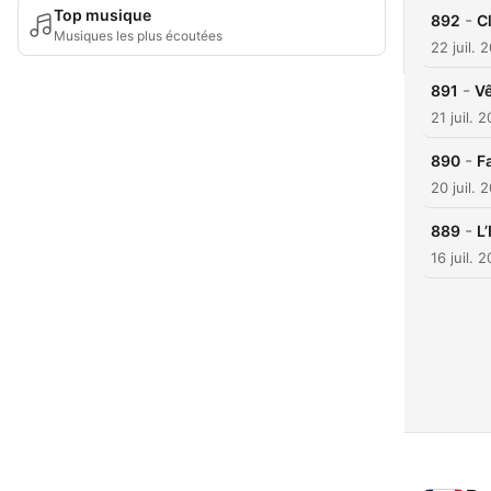
Top musique
-
892
Cl
Musiques les plus écoutées
22 juil. 
-
891
Vê
21 juil. 
-
890
F
20 juil. 
-
889
L
16 juil. 