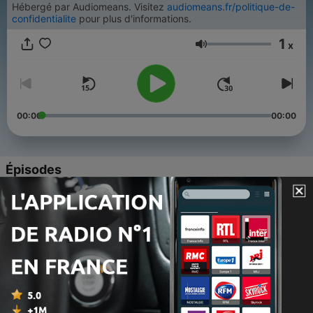
Hébergé par Audiomeans. Visitez
audiomeans.fr/politique-de-
confidentialite
pour plus d'informations.
1
x
Volume
00:00
00:00
Épisodes
-
11
La perfection (1/10)
16 déc. 2025
-
10
La liberté (2/10)
16 déc. 2025
-
9
L'étonnement (3/10)
16 déc. 2025