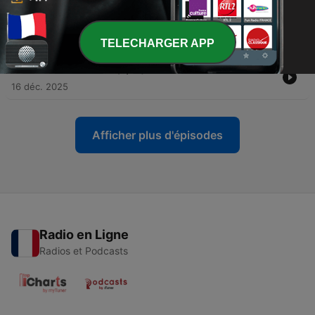
-
8
L'ajustement (4/10)
16 déc. 2025
TELECHARGER APP
-
7
L'amitié et l'amour (5/10)
16 déc. 2025
Afficher plus d'épisodes
Radio en Ligne
Radios et Podcasts