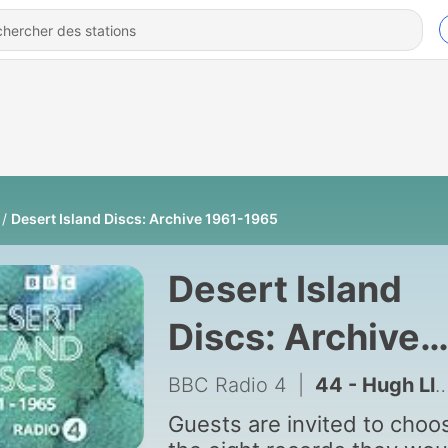
Desert Island Discs: Archive 1961-1965
Desert Island
Discs: Archive
1961-1965
BBC Radio 4
|
44 - Hugh Lloyd
Guests are invited to choo