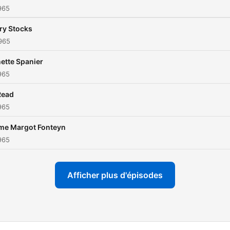
1965
ry Stocks
1965
ette Spanier
1965
Read
1965
me Margot Fonteyn
1965
Afficher plus d'épisodes