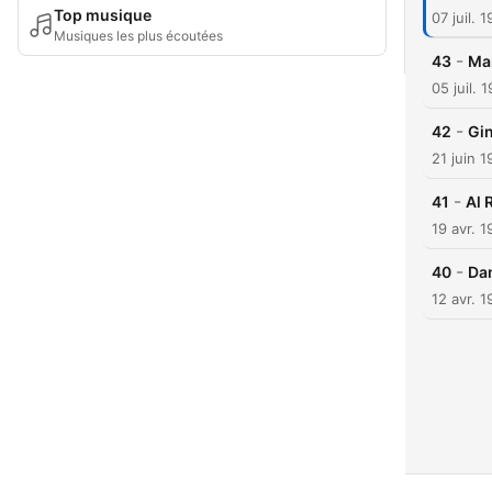
Top musique
07 juil. 
Musiques les plus écoutées
-
43
Ma
05 juil. 
-
42
Gin
21 juin 
-
41
Al 
19 avr. 
-
40
Da
12 avr. 