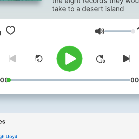
the eight records they wou
take to a desert island
Volume
:00
00
es
gh Lloyd