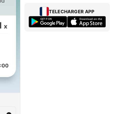
ld
TELECHARGER APP
1
x
:00