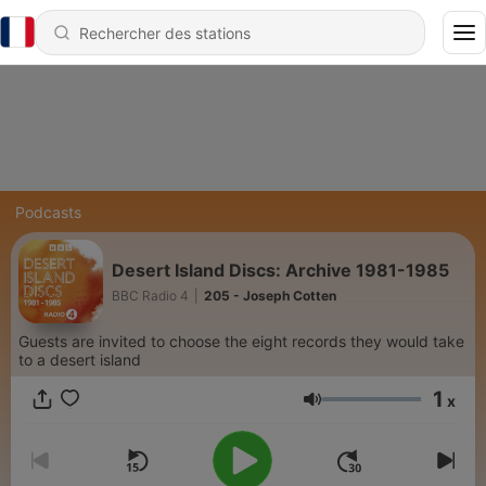
Podcasts
Desert Island Discs: Archive 1981-1985
BBC Radio 4
|
205 - Joseph Cotten
Guests are invited to choose the eight records they would take
to a desert island
1
x
Volume