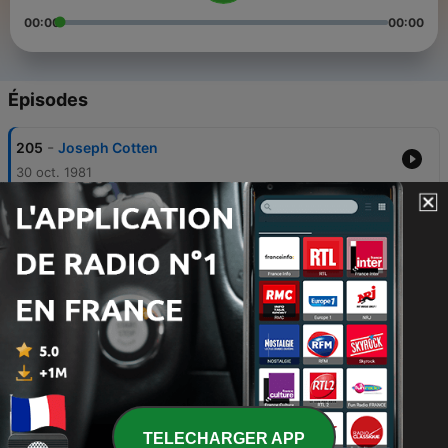
00:00
00:00
Épisodes
-
205
Joseph Cotten
30 oct. 1981
-
204
Sir John Gielgud
16 mai 1981
-
203
Sheila Steafel
11 mai 1985
-
202
Rt Hon David Steel MP
04 mai 1985
-
201
Barbara Taylor Bradford
27 avr. 1985
TELECHARGER APP