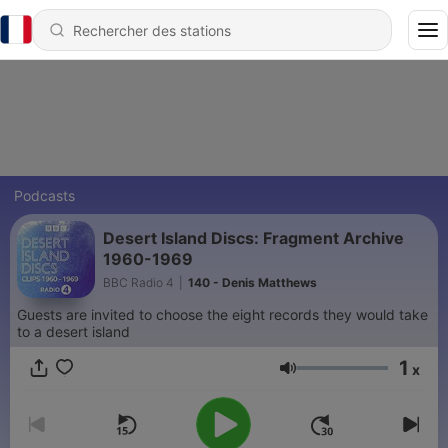
Podcasts
Desert Island Discs: Fragment Archive
1960-1969
BBC Radio 4
|
140 - Denis Matthews
Guests are invited to choose the eight records they would take
to a desert island
1
x
Volume