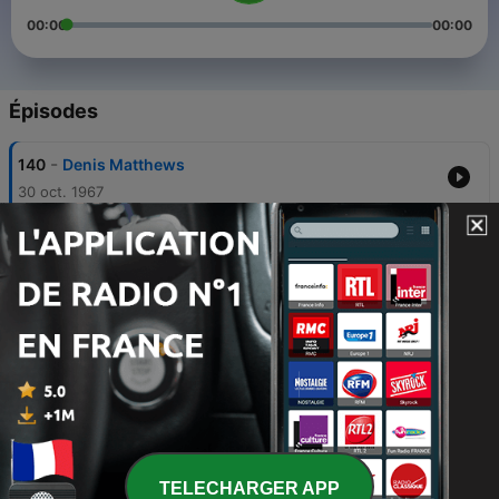
00:00
00:00
Épisodes
-
140
Denis Matthews
30 oct. 1967
-
139
John Barry
22 mai 1967
-
138
Dame Edith Evans
18 mai 1964
-
137
Jim Clark
04 mai 1964
-
136
Sophie Tucker
02 sept. 1963
TELECHARGER APP