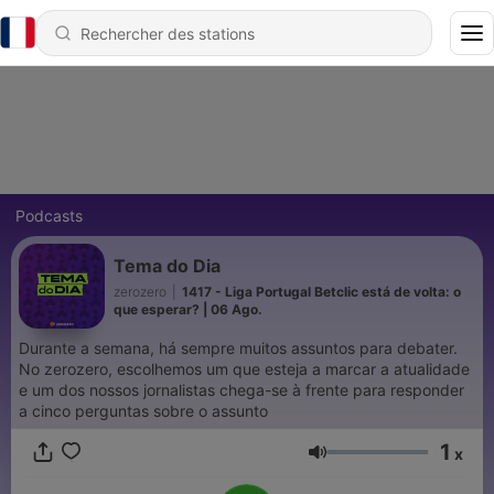
Podcasts
Tema do Dia
zerozero
|
1417 - Liga Portugal Betclic está de volta: o
que esperar? | 06 Ago.
Durante a semana, há sempre muitos assuntos para debater.
No zerozero, escolhemos um que esteja a marcar a atualidade
e um dos nossos jornalistas chega-se à frente para responder
a cinco perguntas sobre o assunto
1
x
Volume