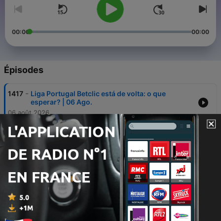
00:00
00:00
Épisodes
-
1417
Liga Portugal Betclic está de volta: o que
esperar? | 06 Ago.
06 août 2026
-
1416
Novidades editoriais e de entretenimento para a
nova época | 05 Ago.
05 août 2026
-
1415
Futebol brasileiro em crise. Porquê? | 04 Ago.
04 août 2026
-
1414
Cinco considerações sobre a Supertaça ganha
pelo FC Porto | 03 Ago.