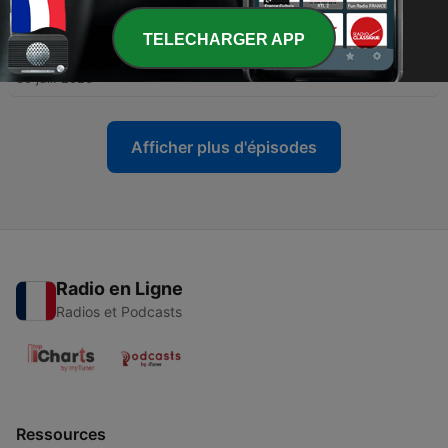
03 août 2026
-
TELECHARGER APP
1413
Cinco explicações sobre o novo braço-de-ferro
entre a FIFA e a UEFA | 30 Jul.
30 juil. 2026
Afficher plus d'épisodes
Radio en Ligne
Radios et Podcasts
Ressources