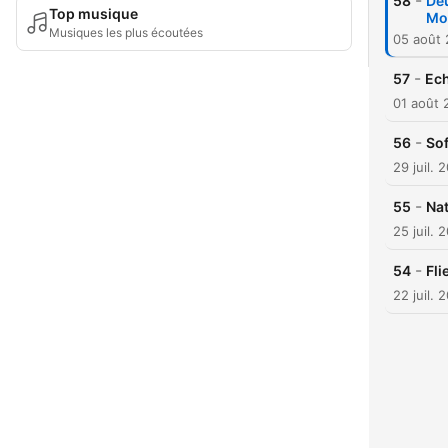
-
58
Deu
Top musique
Mo
Musiques les plus écoutées
05 août
-
57
Ech
01 août 
-
56
Sof
29 juil. 
-
55
Nat
25 juil. 
-
54
Fli
22 juil. 