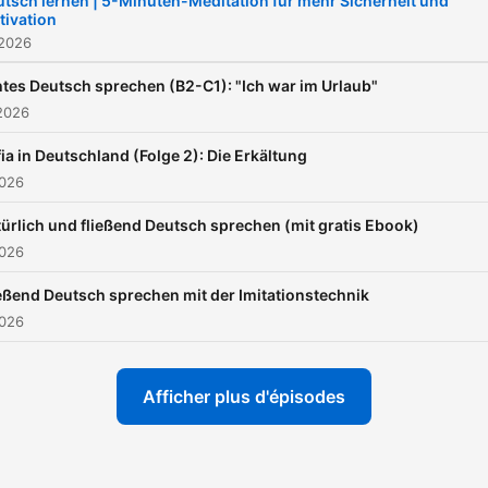
tsch lernen | 5-Minuten-Meditation für mehr Sicherheit und
tivation
Logopädin, Aussprache-C
 2026
und Deutschtrainerin. Ich
begleite dich in diesem
tes Deutsch sprechen (B2-C1): "Ich war im Urlaub"
2026
Podcast dabei, mit mehr
Freude, Klarheit,
ia in Deutschland (Folge 2): Die Erkältung
Selbstbewusstsein und
2026
Leichtigkeit Deutsch zu
ürlich und fließend Deutsch sprechen (mit gratis Ebook)
sprechen. „Deutsch sprechen
2026
& verstehen“ ist dein Podca
eßend Deutsch sprechen mit der Imitationstechnik
damit du dich beim
2026
Deutschsprechen endlich 
Hause fühlen kannst. Ich
Afficher plus d'épisodes
unterstütze dich dabei, dir
mithilfe einer guten
Aussprache ein glückliche