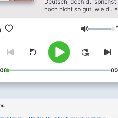
Deutsch, doch du sprichst
noch nicht so gut, wie du 
dir wünschst? Du wirst
manchmal nicht verstande
Volume
und gefragt: Was hast du
gesagt? Oder Woher komm
du? Vielleicht, weil du zu
langsam, zu schnell, mit
Akzent, nicht so klar, flüssi
oder unsicher sprichst. Ge
:00
00
dafür ist dieser Podcast da
Mein Name ist Samantha, i
bin deutsche
Muttersprachlerin mit
es
spanischen Wurzeln und
arbeite seit über 15 Jahren