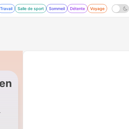
Travail
Salle de sport
Sommeil
Détente
Voyage
hen
 sprechen
|
58 - Deutsch lernen | 5-Minuten-Me