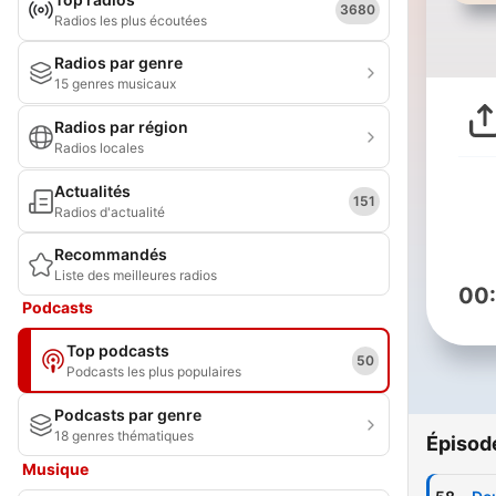
3680
Radios les plus écoutées
Radios par genre
15 genres musicaux
Radios par région
Radios locales
Actualités
151
Radios d'actualité
Recommandés
Liste des meilleures radios
00
Podcasts
Top podcasts
50
Podcasts les plus populaires
Podcasts par genre
18 genres thématiques
Épisod
Musique