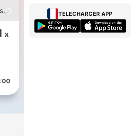
es
TELECHARGER APP
n
1
x
st
g
nau
:00
.
ch
 als