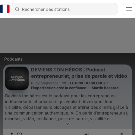
Podcasts
DEVIENS TON HÉROS | Podcast
entrepreneuriat, prise de parole et vidéo
Rudy Mignardot
|
12 - LE PRIX DU SILENCE :
l'imperfection crée la confiance — Martin Bassard
(extrait)
Deviens ton héros est le podcast pour les entrepreneurs,
indépendants et créateurs qui veulent développer leur
visibilité, dépasser leurs blocages et attirer des clients grâce à
une communication authentique. ➤ On parle d’entrepreneuriat,
mindset, vidéo, confiance, prise de parole, visibilité et
développement personnel. 🎙️ Chaque épisode partage des
échanges réels, des expériences, des déclics et des outils