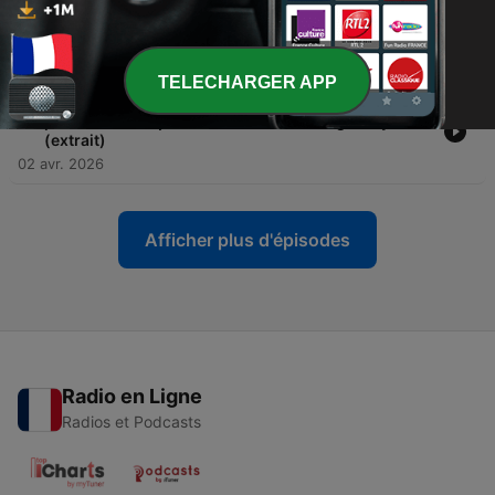
-
9
LA PUISSANCE VIVANTE | performer sans perdre le
plaisir — Amélie Dubourg
07 mai 2026
TELECHARGER APP
-
8
VIDÉO & RÉGULARITÉ : créer un système pour ne
plus communiquer dans le chaos — Eagle Sky
(extrait)
02 avr. 2026
Afficher plus d'épisodes
Radio en Ligne
Radios et Podcasts