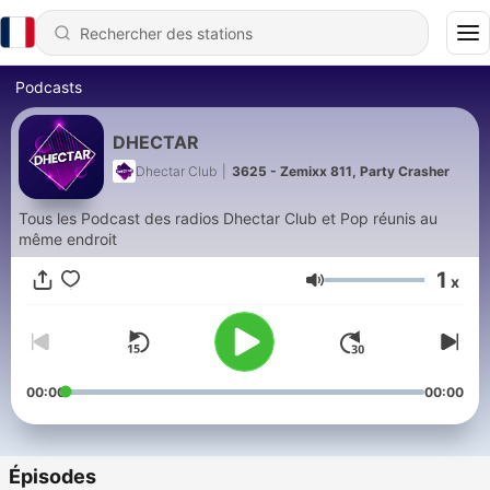
Podcasts
DHECTAR
Dhectar Club
|
3625 - Zemixx 811, Party Crasher
Tous les Podcast des radios Dhectar Club et Pop réunis au
même endroit
1
x
Volume
00:00
00:00
Épisodes