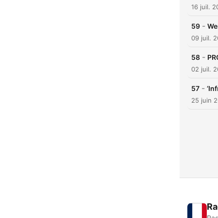
16 juil. 
-
59
We
09 juil. 
-
58
PRO
02 juil. 
-
57
‘In
25 juin 
Ra
Rad