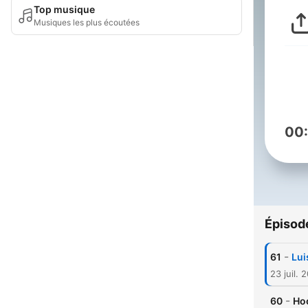
Top musique
Musiques les plus écoutées
00
Épisod
-
61
Lui
23 juil. 
-
60
Hoo