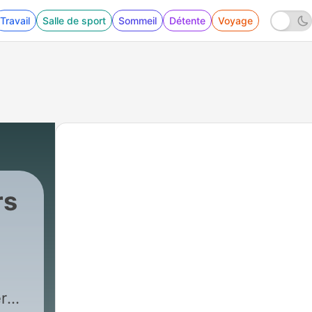
Travail
Salle de sport
Sommeil
Détente
Voyage
rs
r