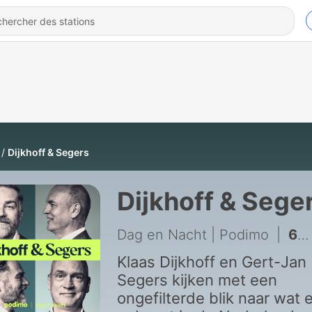
Dijkhoff & Segers
Dijkhoff & Sege
Dag en Nacht | Podimo
|
61 - Luister onze vijfdelige serie over de invloed van Big Tech nu op Podimo.
Klaas Dijkhoff en Gert-Jan
Segers kijken met een
ongefilterde blik naar wat e