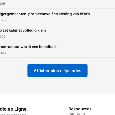
2026
igergemeenten, probleemwolf en kleding van BOA's
2026
 zet kabinet volledig klem
2026
frastructuur wordt een bloedbad’
2026
Afficher plus d'épisodes
dio en Ligne
Ressources
Diffuseurs
ios et Podcasts