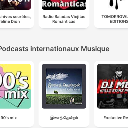
chives secrètes,
Radio Baladas Viejitas
TOMORROW
éline Dion
Románticas
EDITION
Podcasts internationaux Musique
90's mix
இசைத் தென்றல்
Exclusive R