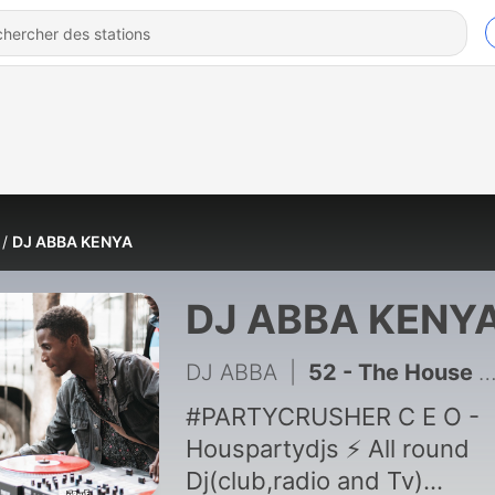
DJ ABBA KENYA
DJ ABBA KENY
DJ ABBA
|
52 - The House Party 20 With DJ ABBA Best DANCEHALL (Basshall,Dubplates,Riddims,Mashups,Remixes)
#PARTYCRUSHER C E O -
Houspartydjs ⚡️ All round
Dj(club,radio and Tv)