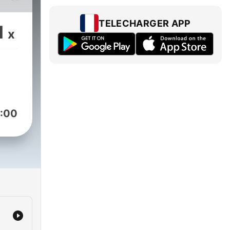
ME
TELECHARGER APP
1
x
UCrcIpmfuOSEUDqq28kERN2w
:00