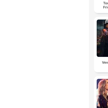
To
Fr
Vev