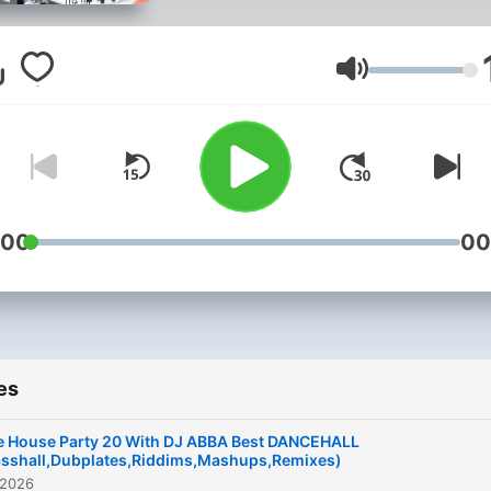
ThePartyCrusher ALLOW 
TO BRING LIFE TO YOUR
PARTY CALL 0700057224
Volume
TWITTER:@djabbakenya
m.youtube.com/channel/
:00
00
es
e House Party 20 With DJ ABBA Best DANCEHALL
asshall,Dubplates,Riddims,Mashups,Remixes)
 2026