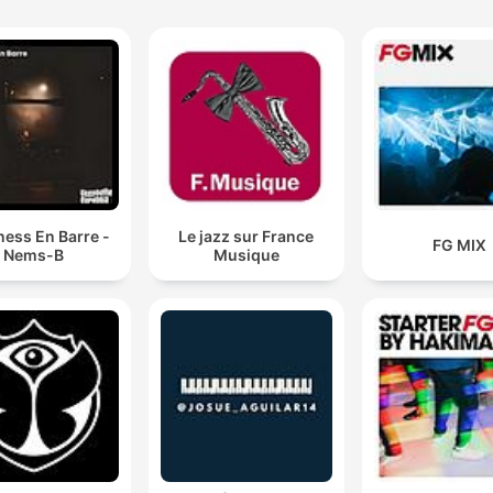
ess En Barre -
Le jazz sur France
FG MIX
Nems-B
Musique