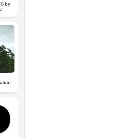
FG by
I
ation