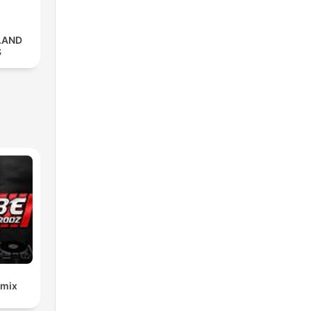
LAND
S
emix