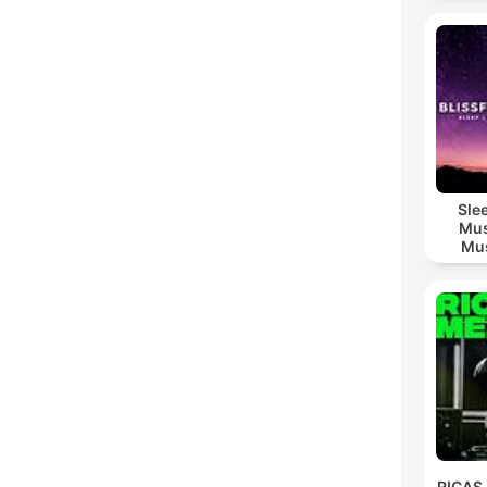
Sle
Mus
Mus
M
RICAS