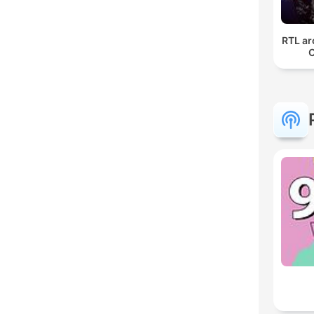
RTL ar
C