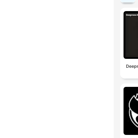
Deepn