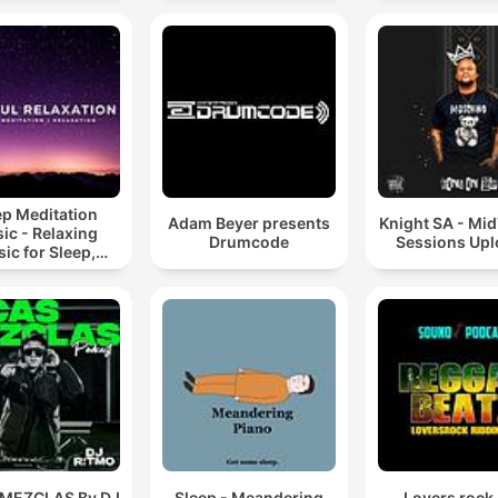
ep Meditation
Adam Beyer presents
Knight SA - Mi
ic - Relaxing
Drumcode
Sessions Up
ic for Sleep,
editation &
Relaxation
 MEZCLAS By DJ
Sleep - Meandering
Lovers rock