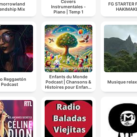
Covers
morrowland
FG STARTER 
Instrumentales -
iendship Mix
HAKIMAKL
Piano | Temp 1
Enfants du Monde
o Reggaetón
Podcast | Chansons &
Musique relax
Podcast
Histoires pour Enfants
| Contes & Comptines
Ludiques 2025 |
Apprendre à Chanter
Compte