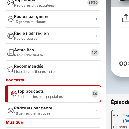
3680
Radios les plus écoutées
Radios par genre
15 genres musicaux
Radios par région
Radios locales
Actualités
151
Radios d'actualité
00
Recommandés
Liste des meilleures radios
Podcasts
Top podcasts
50
Podcasts les plus populaires
Épisod
Podcasts par genre
18 genres thématiques
-
52
Th
(B
Musique
05 mars