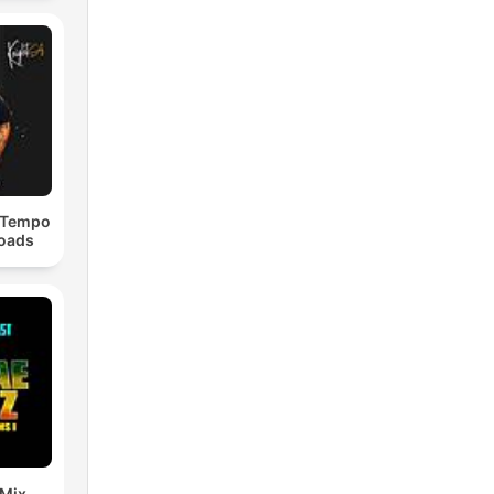
dTempo
loads
 Mix