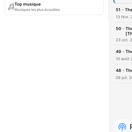
Top musique
-
51
The
Musiques les plus écoutées
13 févr.
-
50
The
[T
23 oct. 
-
49
Th
10 août 
-
48
The
09 juil. 