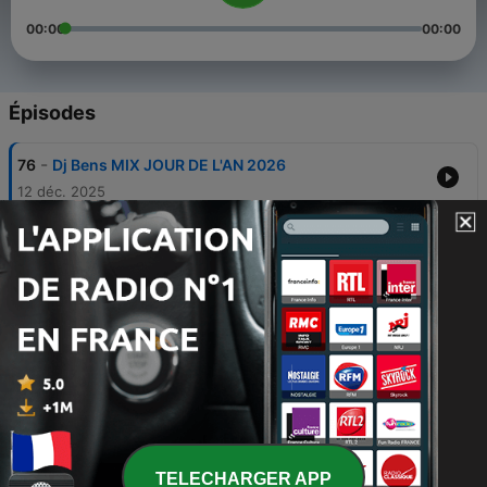
00:00
00:00
Épisodes
-
76
Dj Bens MIX JOUR DE L'AN 2026
12 déc. 2025
-
75
DJ BENS MIX JOUR DE L'AN 2025
30 déc. 2024
-
74
DJ BENS - MIX DU JOUR DE L'AN 2024
29 déc. 2023
-
73
DJ BENS SUMMER BIG PODCAST 2023
28 juin 2023
-
72
DJ BENS SUR NRJ 10.06
10 juin 2023
TELECHARGER APP