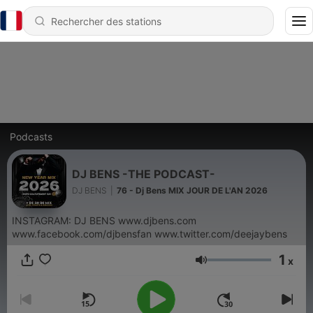
Podcasts
DJ BENS -THE PODCAST-
DJ BENS
|
76 - Dj Bens MIX JOUR DE L'AN 2026
INSTAGRAM: DJ BENS www.djbens.com
www.facebook.com/djbensfan www.twitter.com/deejaybens
1
x
Volume