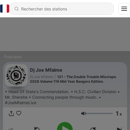
Podcasts
Dj Joe Mfalme
Dj Joe Mfalme
|
121 - The Double Trouble Mixxtape
2026 Volume 116 Mid Year Bangers Edition.
• Head Of State's Commendation. • H.S.C. Civilian Division •
Mr. Sherehe • Connecting people through music. •
#JoeMfalmeLive
1
x
Volume