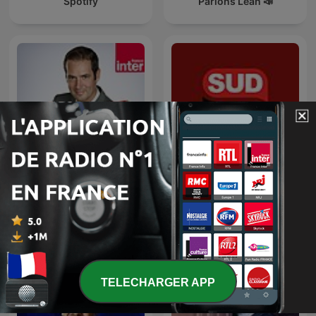
Spotify
Parlons Lean 📣
Tanguy Pastureau
L'info éco +
maltraite l'info
TELECHARGER APP