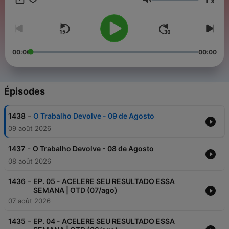
x
Devolve, áudios curtos com lições práticas para mudar de
Volume
vida. Conteúdo para quem entende que performance começa
com clareza, disciplina e boas decisões.
00:00
00:00
Épisodes
-
1438
O Trabalho Devolve - 09 de Agosto
09 août 2026
-
1437
O Trabalho Devolve - 08 de Agosto
08 août 2026
-
1436
EP. 05 - ACELERE SEU RESULTADO ESSA
SEMANA | OTD (07/ago)
07 août 2026
-
1435
EP. 04 - ACELERE SEU RESULTADO ESSA