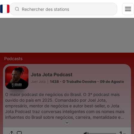
Podcasts
Jota Jota Podcast
Joel Jota
|
1438 - O Trabalho Devolve - 09 de Agosto
O maior podcast de negócios do Brasil. O 3º podcast mais
ouvido do país em 2025. Comandado por Joel Jota,
empresário, mentor de negócios e autor best-seller, o Jota
Jota Podcast traz conversas inteligentes com os nomes mais
influentes do Brasil sobre negócios, carreira, mentalidade e
decisões de alto impacto. 🎙️ Toda terça-feira, às 19h, um novo
episódio. 🎧 Todos os dias, às 01h02, sai o quadro O Trabalho
1